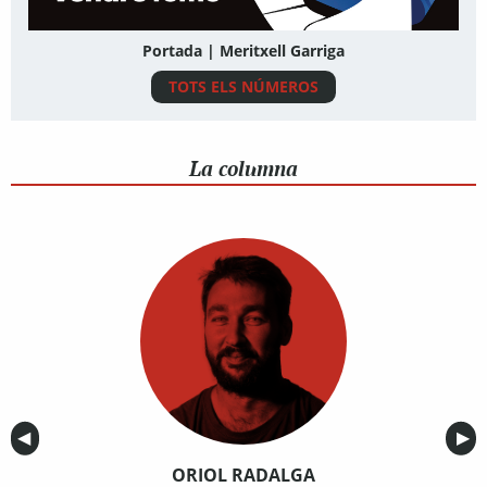
Portada | Meritxell Garriga
TOTS ELS NÚMEROS
La columna
Anterior
◀︎
Sig
▶︎
ORIOL RADALGA