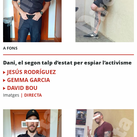
A FONS
Dani, el segon talp d’estat per espiar l’activisme
JESÚS RODRÍGUEZ
GEMMA GARCIA
DAVID BOU
Imatges
|
DIRECTA