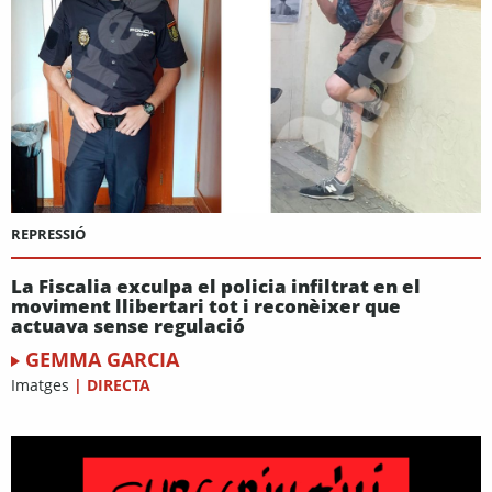
REPRESSIÓ
La Fiscalia exculpa el policia infiltrat en el
moviment llibertari tot i reconèixer que
actuava sense regulació
GEMMA GARCIA
Imatges
|
DIRECTA