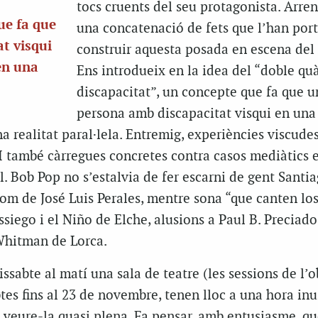
tocs cruents del seu protagonista. Arre
ue fa que
una concatenació de fets que l’han port
t visqui
construir aquesta posada en escena del 
en una
Ens introdueix en la idea del “doble qu
discapacitat”, un concepte que fa que u
persona amb discapacitat visqui en una 
 realitat paral·lela. Entremig, experiències viscudes
 I també càrregues concretes contra casos mediàtics 
il. Bob Pop no s’estalvia de fer escarni de gent Santi
com de José Luis Perales, mentre sona “que canten los
siego i el Niño de Elche, alusions a Paul B. Preciado
 Whitman de Lorca.
issabte al matí una sala de teatre (les sessions de l’o
btes fins al 23 de novembre, tenen lloc a una hora inu
i veure-la quasi plena. Fa pensar, amb entusiasme, qu