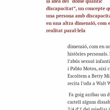
la idea del “doble quàntic
discapacitat”, un concepte q
una persona amb discapacita
en una altra dimensió, com 
realitat paral·lela
dimensió, com en una
històries personals.
l’abús sexual infant
i Pablo Motos, així 
Escoltem a Betty Mis
recita l’oda a Walt
Fa goig arribar un d
cartell alguns dissa
2/4 d’1 del migdia) 