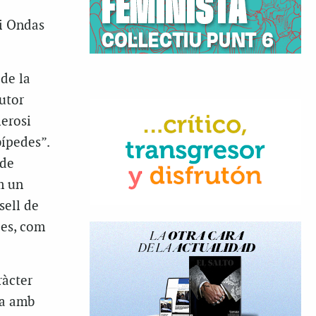
mi Ondas
 de la
utor
lerosi
bípedes”.
 de
m un
sell de
ies, com
ràcter
ra amb