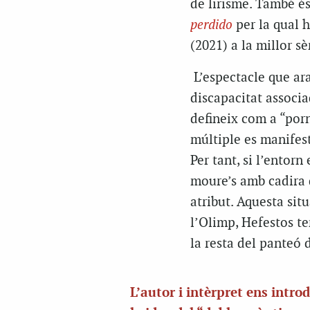
de lirisme. També és 
perdido
per la qual h
(2021) a la millor s
L’espectacle que ara
discapacitat associa
defineix com a “porn
múltiple es manifest
Per tant, si l’entorn
moure’s amb cadira 
atribut. Aquesta situ
l’Olimp, Hefestos te
la resta del panteó d
L’autor i intèrpret ens intro