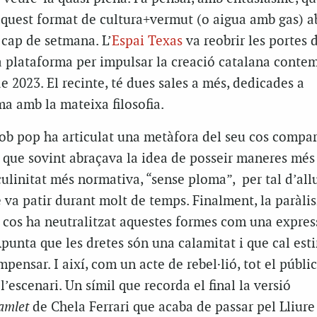
aquest format de cultura+vermut (o aigua amb gas) a
 cap de setmana. L’
Espai Texas
va reobrir les portes d
 plataforma per impulsar la creació catalana contem
e 2023. El recinte, té dues sales a més, dedicades a
a amb la mateixa filosofia.
ob pop ha articulat una metàfora del seu cos compar
 que sovint abraçava la idea de posseir maneres més v
ulinitat més normativa, “sense ploma”, per tal d’all
 va patir durant molt de temps. Finalment, la paràlis
 cos ha neutralitzat aquestes formes com una expres
unta que les dretes són una calamitat i que cal esti
pensar. I així, com un acte de rebel·lió, tot el públic
l’escenari. Un símil que recorda el final la versió
amlet
de Chela Ferrari que acaba de passar pel Lliure