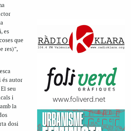
na
actor
la
, es
 coses que
e res)”,
esca
i és autor
 El seu
cals i
 amb la
dos
rta dosi