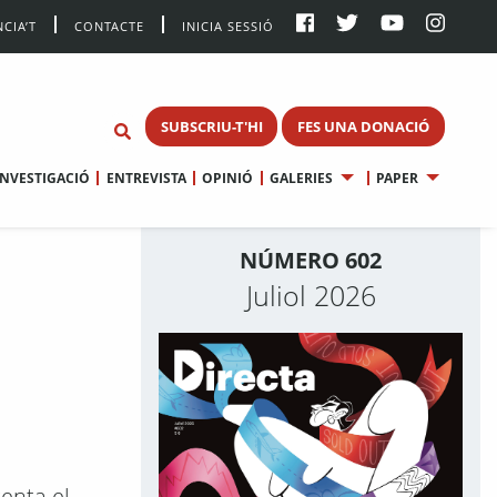
CIA’T
CONTACTE
INICIA SESSIÓ
SUBSCRIU-T'HI
FES UNA DONACIÓ
INVESTIGACIÓ
ENTREVISTA
OPINIÓ
GALERIES
PAPER
NÚMERO 602
Juliol 2026
senta el