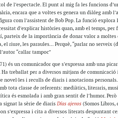
ítol de l’espectacle. El punt al mig fa les funcions d’u
ària, encara que a voltes es genera un diàleg amb l’
igura com l’assistent de Bob Pop. La funció explora 
ssitat d’explicar històries quan, amb el temps, per fi
, parteix de la importància de donar valor a moltes
, el riure, les paraules… Perquè, “parlar no serveix (d
l’autor “callar tampoc”
71) és un comunicador que s’expressa amb una picar
s. Ha treballat per a diversos mitjans de comunicació 
re novel·les i reculls de diaris i anotacions personals.
mb tota classe de referents: mediàtics, literaris, musi
crítica és esmolada i amb gran sentit de l’humor. Però
signat la sèrie de diaris
Días ajenos
(Somos Libros, 
on s’expressa i cita a diversos literats despuntant ce