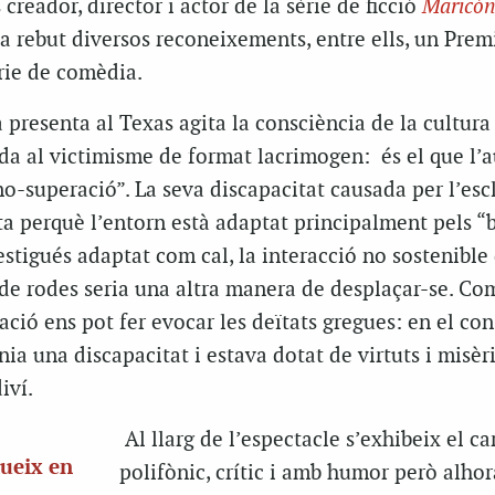
creador, director i actor de la sèrie de ficció
Maricón
a rebut diversos reconeixements, entre ells, un Pre
èrie de comèdia.
 presenta al Texas agita la consciència de la cultura
da al victimisme de format lacrimogen: és el que l’a
o-superació”. La seva discapacitat causada per l’esc
a perquè l’entorn està adaptat principalment pels “
 estigués adaptat com cal, la interacció no sostenible
de rodes seria una altra manera de desplaçar-se. Co
ació ens pot fer evocar les deïtats gregues: en el con
nia una discapacitat i estava dotat de virtuts i misèr
iví.
Al llarg de l’espectacle s’exhibeix el ca
dueix en
polifònic, crític i amb humor però alho