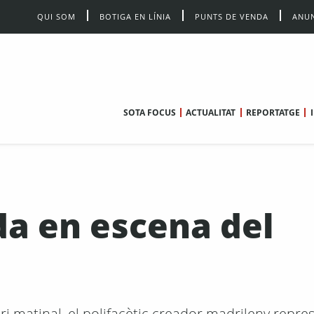
QUI SOM
BOTIGA EN LÍNIA
PUNTS DE VENDA
ANUN
SOTA FOCUS
ACTUALITAT
REPORTATGE
da en escena del
ri matinal, el polifacètic creador madrileny repre