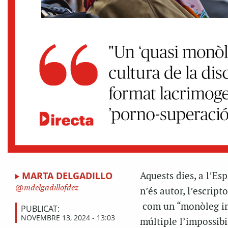
MARTA DELGADILLO
Aquests dies, a l’Es
mdelgadillofdez
n’és autor, l’escrip
com un “monòleg imp
PUBLICAT:
NOVEMBRE 13, 2024 - 13:03
múltiple l’impossibi