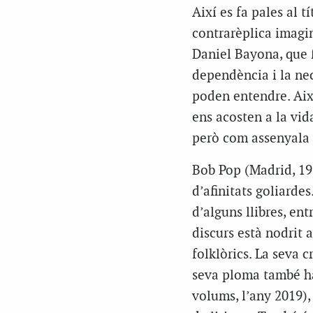
Així es fa pales al t
contrarèplica imagin
Daniel Bayona, que f
dependència i la nece
poden entendre. Així
ens acosten a la vida
però com assenyala 
Bob Pop (Madrid, 19
d’afinitats goliarde
d’alguns llibres, ent
discurs està nodrit a
folklòrics. La seva 
seva ploma també ha 
volums, l’any 2019), 