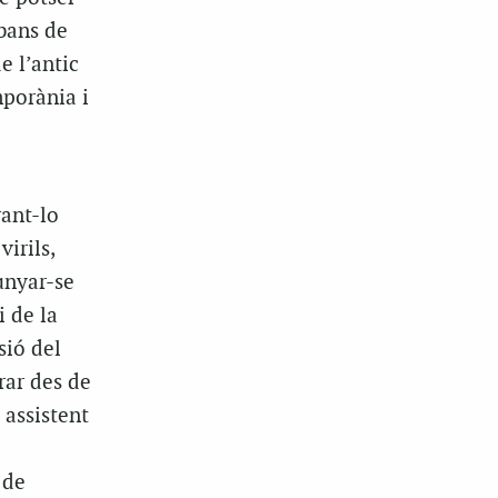
bans de
e l’antic
porània i
ant-lo
irils,
unyar-se
i de la
sió del
rar des de
 assistent
 de