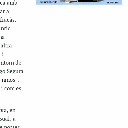
nca amb
at a
fracàs.
àntic
na
altra
 i
entorn de
ago Segura
 niños”.
 i com es
bra, en
sual: a
e potser