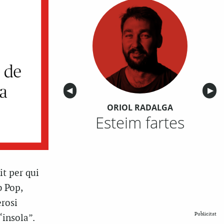
Anterior
◀︎
Sigu
▶︎
ORIOL RADALGA
Esteim fartes
nit per qui
b Pop,
rosi
Publicitat
“insola”.