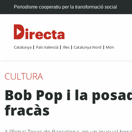
Periodisme cooperatiu per la transformació social
Catalunya
País Valencià
Illes
Catalunya Nord
Món
CULTURA
Bob Pop i la posa
fracàs
A l’Espai Texas de Barcelona, en un inusual hora