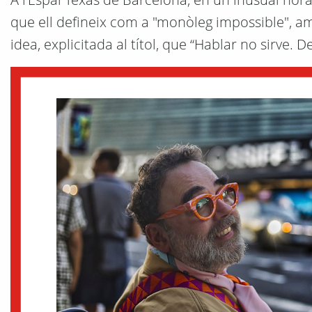
que ell defineix com a "monòleg impossible", ama
idea, explicitada al títol, que “Hablar no sirve. 