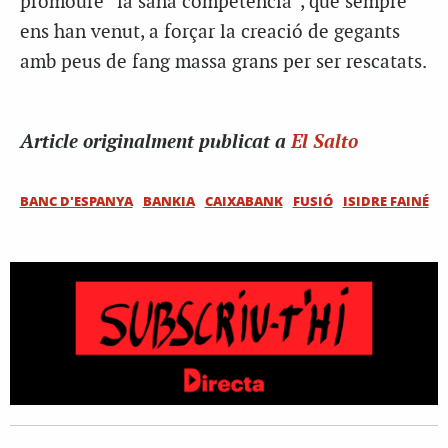
promoure “la sana competència”, que sempre
ens han venut, a forçar la creació de gegants
amb peus de fang massa grans per ser rescatats.
Article originalment publicat a
El Salto
BANC D'ESPANYA
BANKIA
CAIXABANK
FUSIÓ
ISIDRE FAINÉ