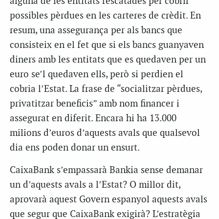
alguna de les entitats rescatades per cobrir
possibles pèrdues en les carteres de crèdit. En
resum, una assegurança per als bancs que
consisteix en el fet que si els bancs guanyaven
diners amb les entitats que es quedaven per un
euro se’l quedaven ells, però si perdien el
cobria l’Estat. La frase de “socialitzar pèrdues,
privatitzar beneficis” amb nom financer i
assegurat en diferit. Encara hi ha 13.000
milions d’euros d’aquests avals que qualsevol
dia ens poden donar un ensurt.
CaixaBank s’empassarà Bankia sense demanar
un d’aquests avals a l’Estat? O millor dit,
aprovarà aquest Govern espanyol aquests avals
que segur que CaixaBank exigirà? L’estratègia