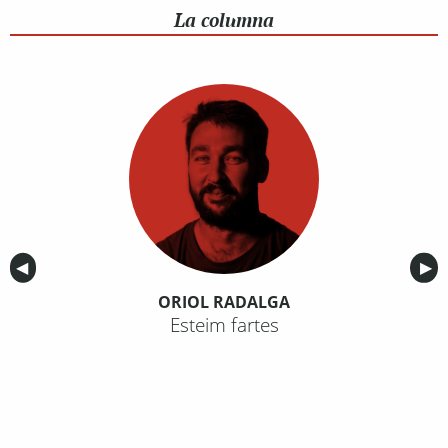
La columna
Anterior
◀︎
Sig
▶︎
ORIOL RADALGA
Esteim fartes