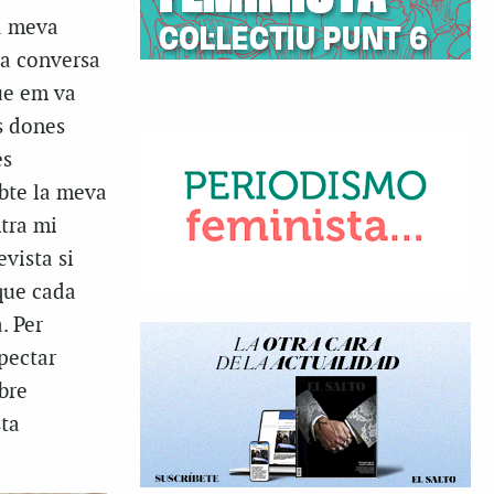
la meva
la conversa
que em va
es dones
es
ubte la meva
ntra mi
vista si
 que cada
. Per
spectar
bre
sta