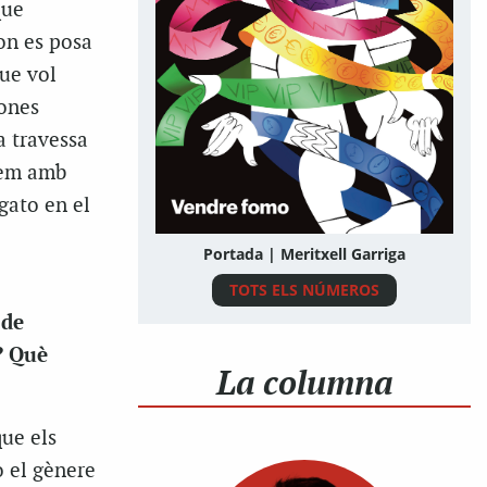
que
on es posa
que vol
dones
a travessa
stem amb
gato en el
Portada | Meritxell Garriga
TOTS ELS NÚMEROS
 de
? Què
La columna
que els
zo el gènere