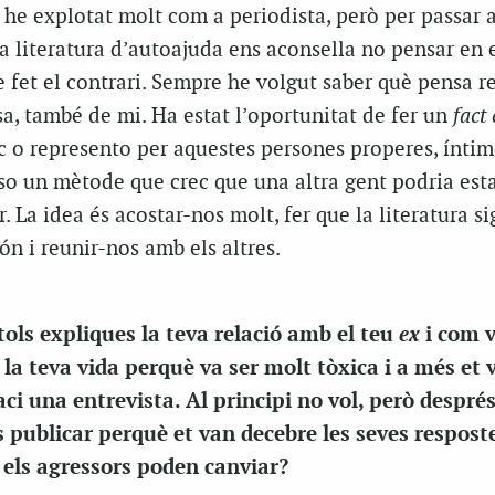
o he explotat molt com a periodista, però per passar a
la literatura d’autoajuda ens aconsella no pensar en 
 fet el contrari. Sempre he volgut saber què pensa r
a, també de mi. Ha estat l’oportunitat de fer un
fact
c o represento per aquestes persones properes, íntim
oso un mètode que crec que una altra gent podria est
r. La idea és acostar-nos molt, fer que la literatura s
ón i reunir-nos amb els altres.
ex
ols expliques la teva relació amb el teu
i com 
 la teva vida perquè va ser molt tòxica i a més et v
ci una entrevista. Al principi no vol, però despré
as publicar perquè et van decebre les seves respost
 els agressors poden canviar?