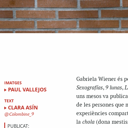
Gabriela Wiener és pe
IMATGES
Sexografías
,
9 lunas
,
L
PAUL VALLEJOS
uns mesos va publicar
TEXT
de les persones que m
CLARA ASÍN
experiències compart
Colombine_9
la
chola
(dona mestiss
PUBLICAT: