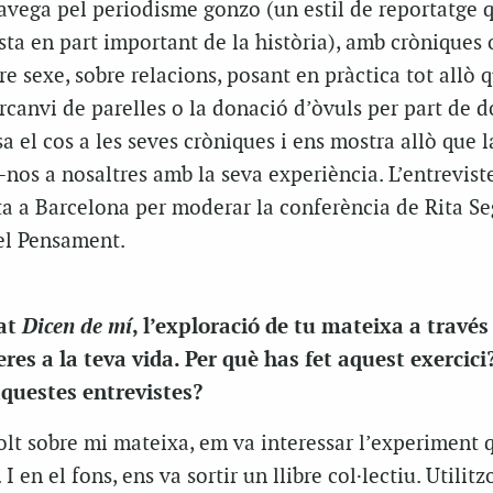
navega pel periodisme gonzo (un estil de reportatge 
sta en part important de la història), amb cròniques 
re sexe, sobre relacions, posant en pràctica tot allò 
ercanvi de parelles o la donació d’òvuls per part de 
 el cos a les seves cròniques i ens mostra allò que l
r-nos a nosaltres amb la seva experiència. L’entrevi
ta a Barcelona per moderar la conferència de Rita Se
el Pensament.
Dicen de mí
at
, l’exploració de tu mateixa a través
es a la teva vida. Per què has fet aquest exercici
aquestes entrevistes?
olt sobre mi mateixa, em va interessar l’experiment 
 I en el fons, ens va sortir un llibre col·lectiu. Utilit