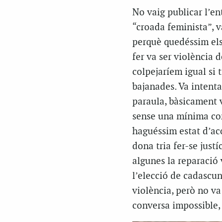
No vaig publicar l’en
“croada feminista”, v
perquè quedéssim els 
fer va ser violència d
colpejaríem igual si
bajanades. Va intent
paraula, bàsicament 
sense una mínima com
haguéssim estat d’aco
dona tria fer-se just
algunes la reparació 
l’elecció de cadascun
violència, però no va 
conversa impossible,