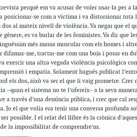
trevista perquè em va acusar de voler usar-la per a 
a posicionar-se com a víctima i va distorsionar tota 
dos al mateix nivell de violència. Va negar que el 
e gènere, es va burlar de les feministes. Va dir que l
 tinguéssim més massa muscular com els homes i altr
ar difamar-me, tractar-me com una boja i posar en d
va exercir una altra vegada violència psicològica co
prensió i empatia. Solament hagués publicat l’entre
rd els dos, això va ser el que li vaig prometre. Crec
ícia –quan el sistema no te l’ofereix– a la seva manera
ve a través d’una denúncia pública, i crec que cal re
a. Jo el que volia era tenir una conversa profunda so
ser possible. I el relat del llibre és la crònica d’aque
 de la impossibilitat de comprendre’ns.