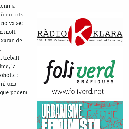
tenir a
rò no tots.
 no va ser
an molt
ixaran de
.
 treball
aime, la
ohòlic i
 ni una
el que podem