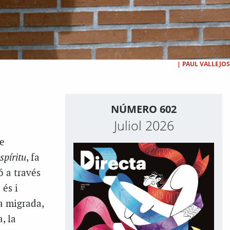
|
PAUL VALLEJOS
NÚMERO 602
Juliol 2026
de
spíritu
, fa
ó a través
 és i
a migrada,
, la