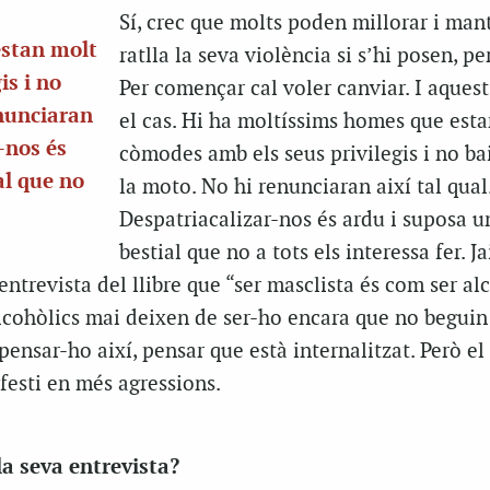
Sí, crec que molts poden millorar i man
estan molt
ratlla la seva violència si s’hi posen, pe
is i no
Per començar cal voler canviar. I aquest
enunciaran
el cas. Hi ha moltíssims homes que est
-nos és
còmodes amb els seus privilegis i no ba
al que no
la moto. No hi renunciaran així tal qual
Despatriacalizar-nos és ardu i suposa un
bestial que no a tots els interessa fer. J
entrevista del llibre que “ser masclista és com ser alc
lcohòlics mai deixen de ser-ho encara que no beguin
 pensar-ho així, pensar que està internalitzat. Però 
festi en més agressions.
la seva entrevista?