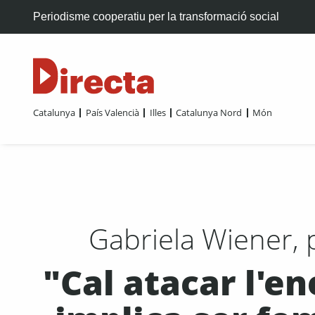
Periodisme cooperatiu per la transformació social
Catalunya
País Valencià
Illes
Catalunya Nord
Món
Gabriela Wiener, p
"Cal atacar l'en