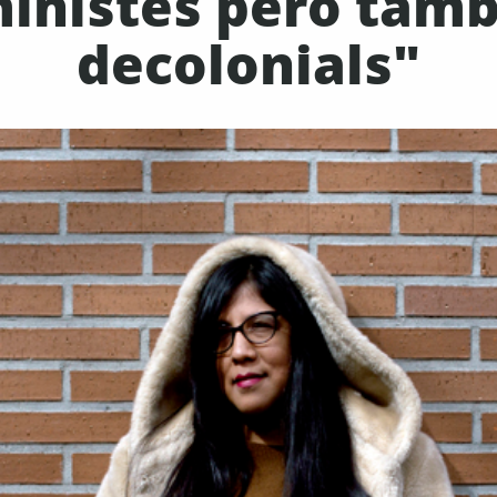
ministes però també
decolonials"