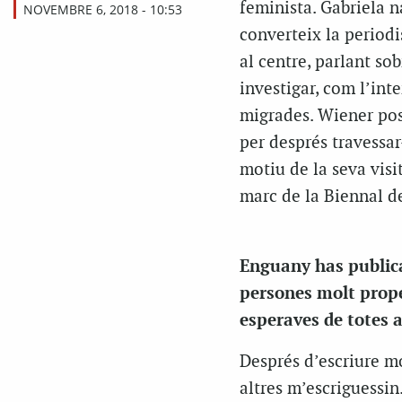
feminista. Gabriela 
NOVEMBRE 6, 2018 - 10:53
converteix la periodi
al centre, parlant sob
investigar, com l’int
migrades. Wiener posa
per després travessa
motiu de la seva visi
marc de la Biennal d
Enguany has public
persones molt proper
esperaves de totes 
Després d’escriure m
altres m’escriguessin.