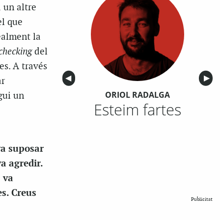
 un altre
el que
ealment la
 checking
del
es. A través
Anterior
◀︎
Sigu
▶︎
ar
ORIOL RADALGA
igui un
Esteim fartes
va suposar
a agredir.
s va
es. Creus
Publicitat