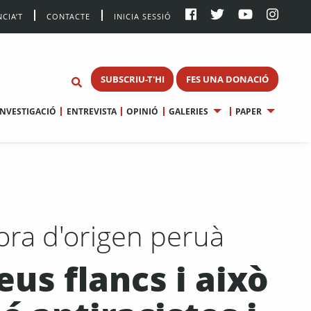
CIA’T
CONTACTE
INICIA SESSIÓ
SUBSCRIU-T'HI
FES UNA DONACIÓ
INVESTIGACIÓ
ENTREVISTA
OPINIÓ
GALERIES
PAPER
tora d'origen peruà
eus flancs i això