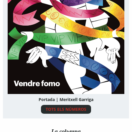
Portada | Meritxell Garriga
TOTS ELS NÚMEROS
La columna