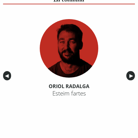
Anterior
◀︎
Sig
▶︎
ORIOL RADALGA
Esteim fartes