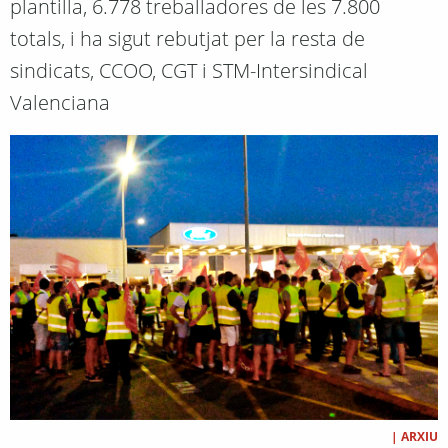
plantilla, 6.778 treballadores de les 7.800
totals, i ha sigut rebutjat per la resta de
sindicats, CCOO, CGT i STM-Intersindical
Valenciana
|
ARXIU