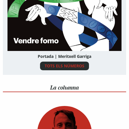
Portada | Meritxell Garriga
TOTS ELS NÚMEROS
La columna