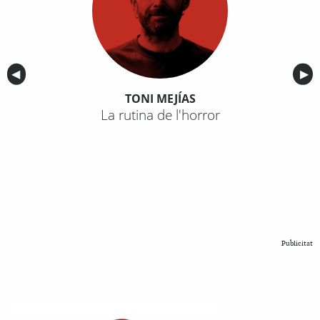
Anterior
◀︎
Sig
▶︎
TONI MEJÍAS
La rutina de l'horror
Publicitat