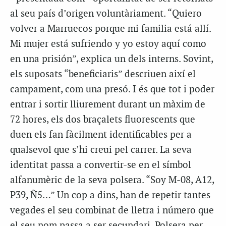
al seu país d’origen voluntàriament. “Quiero
volver a Marruecos porque mi familia está allí.
Mi mujer está sufriendo y yo estoy aquí como
en una prisión”, explica un dels interns. Sovint,
els suposats “beneficiaris” descriuen així el
campament, com una presó. I és que tot i poder
entrar i sortir lliurement durant un màxim de
72 hores, els dos braçalets fluorescents que
duen els fan fàcilment identificables per a
qualsevol que s’hi creui pel carrer. La seva
identitat passa a convertir-se en el símbol
alfanumèric de la seva polsera. “Soy M-08, A12,
P39, Ñ5…” Un cop a dins, han de repetir tantes
vegades el seu combinat de lletra i número que
el seu nom passa a ser secundari. Polsera per