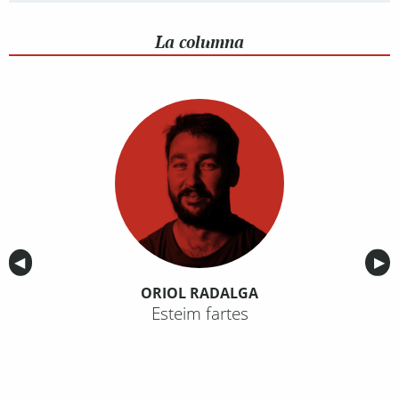
La columna
Anterior
◀︎
Sig
▶︎
ORIOL RADALGA
Esteim fartes