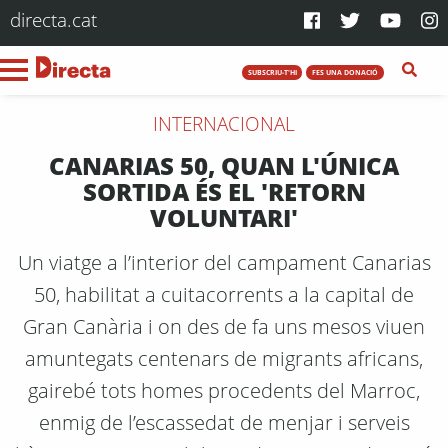
directa.cat
SUBSCRIU-T'HI
FES UNA DONACIÓ
INTERNACIONAL
CANARIAS 50, QUAN L'ÚNICA
SORTIDA ÉS EL 'RETORN
VOLUNTARI'
Un viatge a l’interior del campament Canarias
50, habilitat a cuitacorrents a la capital de
Gran Canària i on des de fa uns mesos viuen
amuntegats centenars de migrants africans,
gairebé tots homes procedents del Marroc,
enmig de l’escassedat de menjar i serveis