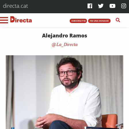
directa.cat
SUBSCRIU-T'HI
FES UNA DONACIÓ
Alejandro Ramos
La_Directa