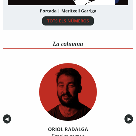
Portada | Meritxell Garriga
TOTS ELS NÚMEROS
La columna
Anterior
◀︎
Sig
▶︎
ORIOL RADALGA