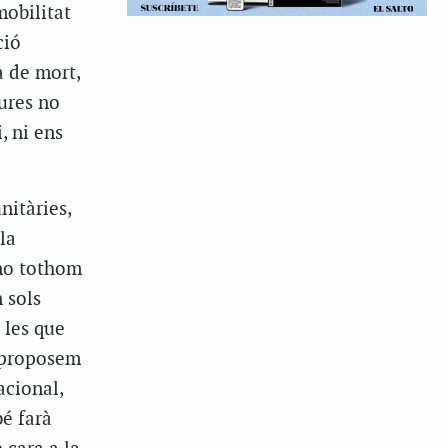
mobilitat
ció
a de mort,
cures no
, ni ens
nitàries,
la
 no tothom
 sols
 les que
, proposem
acional,
bé farà