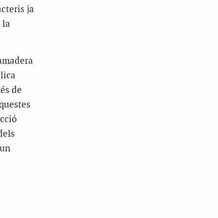
cteris ja
 la
ramadera
lica
més de
aquestes
cció
dels
 un