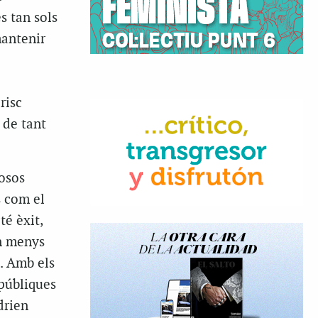
s tan sols
mantenir
risc
 de tant
osos
s com el
té èxit,
en menys
). Amb els
 públiques
drien