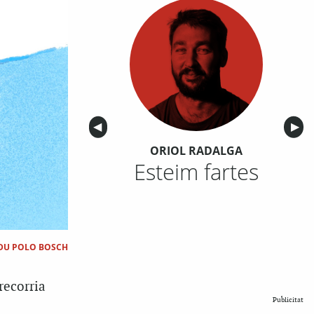
Anterior
◀︎
Sigu
▶︎
ORIOL RADALGA
Esteim fartes
DU POLO BOSCH
recorria
Publicitat