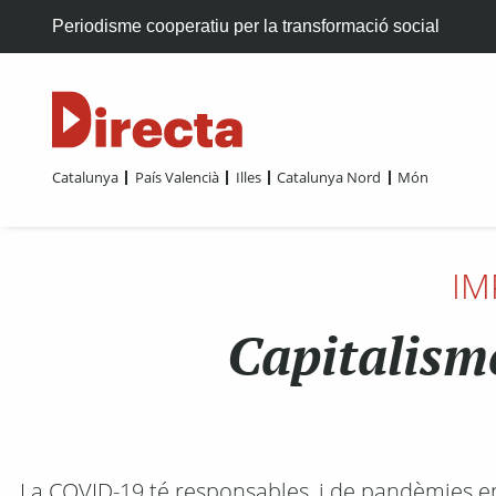
Periodisme cooperatiu per la transformació social
Catalunya
País Valencià
Illes
Catalunya Nord
Món
IM
Capitalism
La COVID-19 té responsables, i de pandèmies e