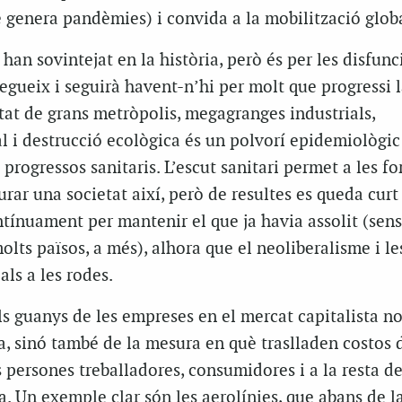
genera pandèmies) i convida a la mobilització globa
han sovintejat en la història, però és per les disfunc
egueix i seguirà havent-n’hi per molt que progressi l
tat de grans metròpolis, megagranges industrials,
l i destrucció ecològica és un polvorí epidemiològi
progressos sanitaris. L’escut sanitari permet a les fo
ar una societat així, però de resultes es queda curt 
tínuament per mantenir el que ja havia assolit (sen
olts països, a més), alhora que el neoliberalisme i le
als a les rodes.
ls guanys de les empreses en el mercat capitalista 
a
, sinó també de la mesura en què traslladen costos 
s persones treballadores, consumidores i a la resta de
ta. Un exemple clar són les aerolínies, que abans de l