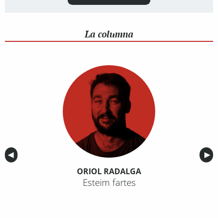
La columna
Anterior
◀︎
Sig
▶︎
ORIOL RADALGA
Esteim fartes