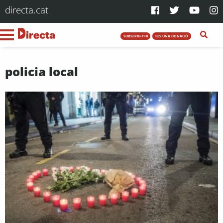
directa.cat
SUBSCRIU-T'HI
FES UNA DONACIÓ
policia local