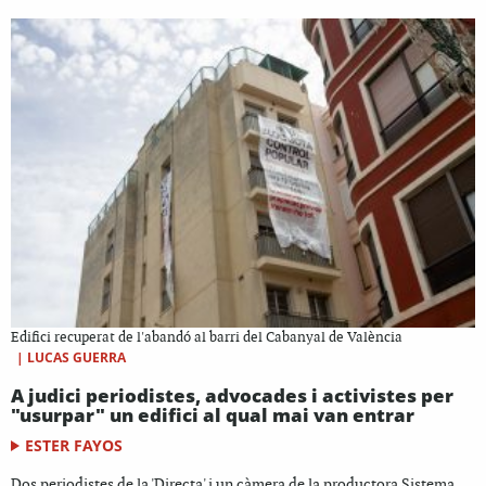
Edifici recuperat de l'abandó al barri del Cabanyal de València
|
LUCAS GUERRA
A judici periodistes, advocades i activistes per
"usurpar" un edifici al qual mai van entrar
ESTER FAYOS
Dos periodistes de la 'Directa' i un càmera de la productora Sistema