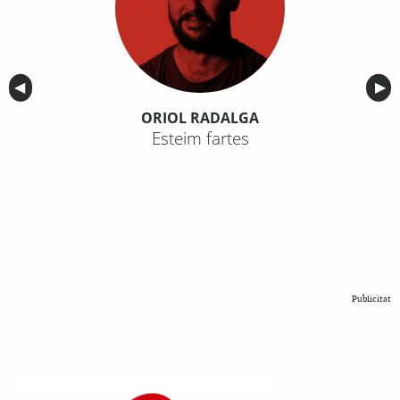
Anterior
◀︎
Sig
▶︎
ORIOL RADALGA
Esteim fartes
Publicitat