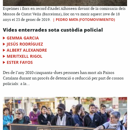
Espelmes i flors en record d’Aadel Alhoseen davant de la comissaria dels
Mossos de Ciutat Vella (Barcelona), lloc on va morir aquest jove de 18
|
PEDRO MATA (FOTOMOVIMIENTO)
anys el 23 de gener de 2019.
Vides enterrades sota custòdia policial
GEMMA GARCIA
JESÚS RODRÍGUEZ
ALBERT ALEXANDRE
MERITXELL RIGOL
ESTER FAYOS
Des de l’any 2010 cinquanta-dues persones han mort als Països
Catalans durant un procés de detenció o reducció per part de cossos
policials: a la...