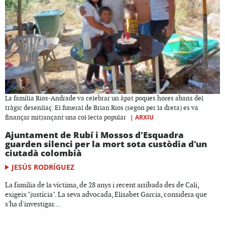
La família Rios-Andrade va celebrar un àpat poques hores abans del
tràgic desenllaç. El funeral de Brian Rios (segon per la dreta) es va
|
ARXIU
finançar mitjançant una col·lecta popular
Ajuntament de Rubí i Mossos d'Esquadra
guarden silenci per la mort sota custòdia d'un
ciutadà colombià
JESÚS RODRÍGUEZ
La família de la víctima, de 28 anys i recent arribada des de Cali,
exigeix "justícia". La seva advocada, Elisabet Garcia, considera que
s'ha d'investigar...