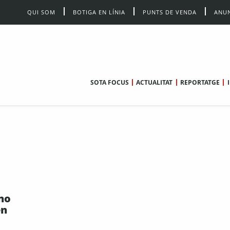
QUI SOM
BOTIGA EN LÍNIA
PUNTS DE VENDA
ANUN
SOTA FOCUS
ACTUALITAT
REPORTATGE
no
en