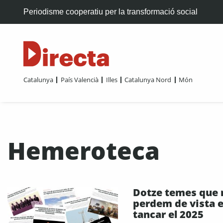
Periodisme cooperatiu per la transformació social
Catalunya
País Valencià
Illes
Catalunya Nord
Món
Hemeroteca
Dotze temes que 
perdem de vista 
tancar el 2025