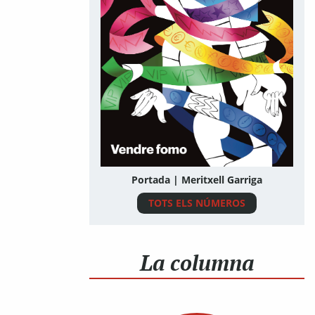
Portada | Meritxell Garriga
TOTS ELS NÚMEROS
La columna