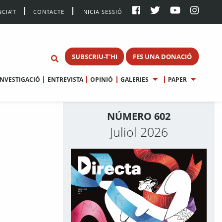
CIA’T
CONTACTE
INICIA SESSIÓ
SUBSCRIU-T'HI
FES UNA DONACIÓ
INVESTIGACIÓ
ENTREVISTA
OPINIÓ
GALERIES
PAPER
NÚMERO 602
Juliol 2026