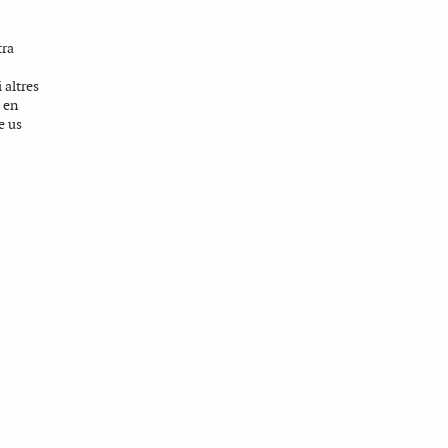
tra
 altres
, en
e us