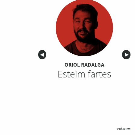
Anterior
◀︎
Sigu
▶︎
ORIOL RADALGA
Esteim fartes
Publicitat