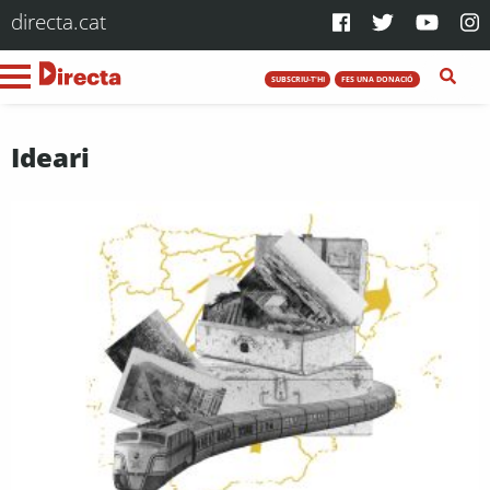
directa.cat
SUBSCRIU-T'HI
FES UNA DONACIÓ
Ideari