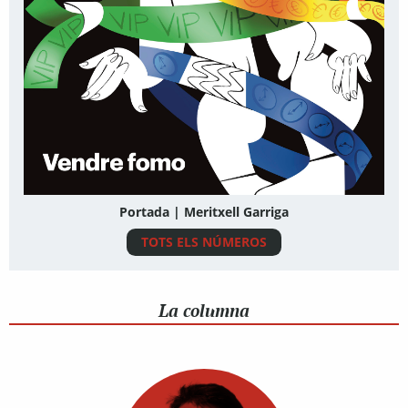
Portada | Meritxell Garriga
TOTS ELS NÚMEROS
La columna