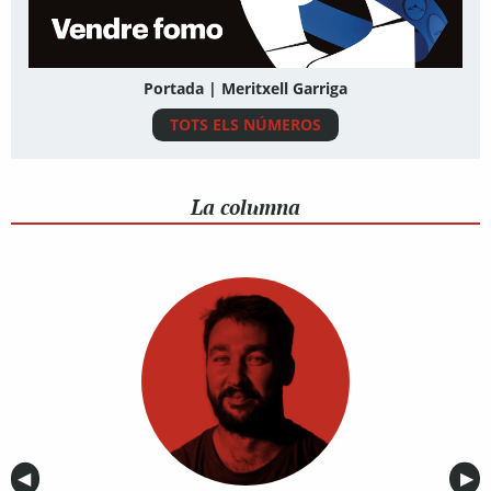
Portada | Meritxell Garriga
TOTS ELS NÚMEROS
La columna
Anterior
◀︎
Sig
▶︎