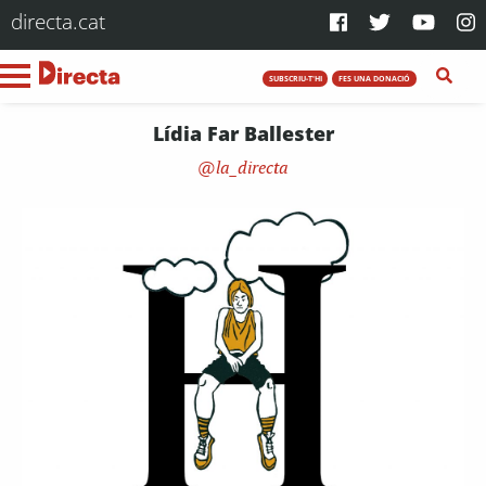
directa.cat
SUBSCRIU-T'HI
FES UNA DONACIÓ
Lídia Far Ballester
la_directa