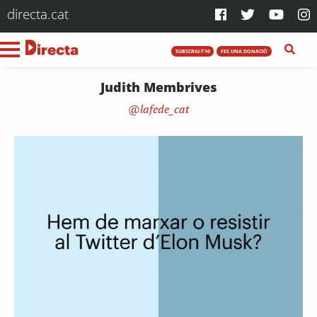
directa.cat
SUBSCRIU-T'HI
FES UNA DONACIÓ
Judith Membrives
lafede_cat