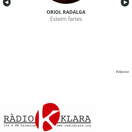
Anterior
◀︎
Sig
▶︎
ORIOL RADALGA
Esteim fartes
Publicitat