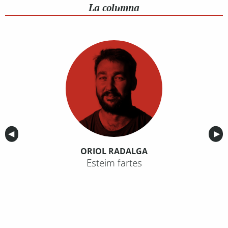
La columna
Anterior
◀︎
Sig
▶︎
ORIOL RADALGA
Esteim fartes