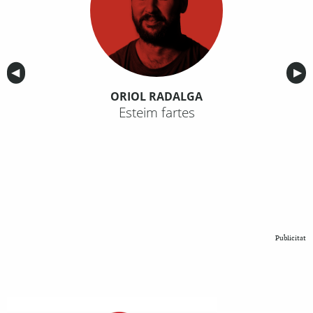
Anterior
◀︎
Sig
▶︎
ORIOL RADALGA
Esteim fartes
Publicitat