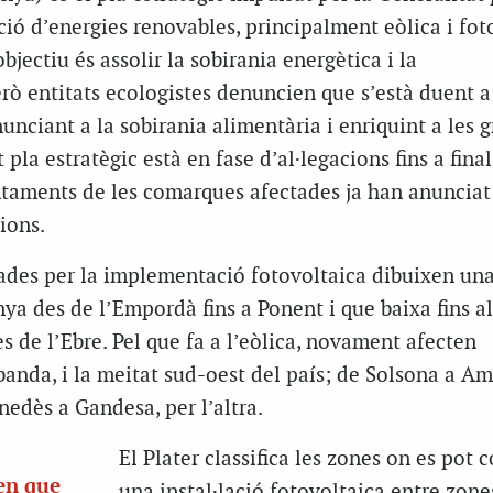
ió d’energies renovables, principalment eòlica i fot
bjectiu és assolir la sobirania energètica i la
rò entitats ecologistes denuncien que s’està duent 
nciant a la sobirania alimentària i enriquint a les g
pla estratègic està en fase d’al·legacions fins a final
untaments de les comarques afectades ja han anunciat
ions.
ades per la implementació fotovoltaica dibuixen un
ya des de l’Empordà fins a Ponent i que baixa fins 
es de l’Ebre. Pel que fa a l’eòlica, novament afecten
anda, i la meitat sud-oest del país; de Solsona a Am
nedès a Gandesa, per l’altra.
El Plater classifica les zones on es pot c
en que
una instal·lació fotovoltaica entre zone