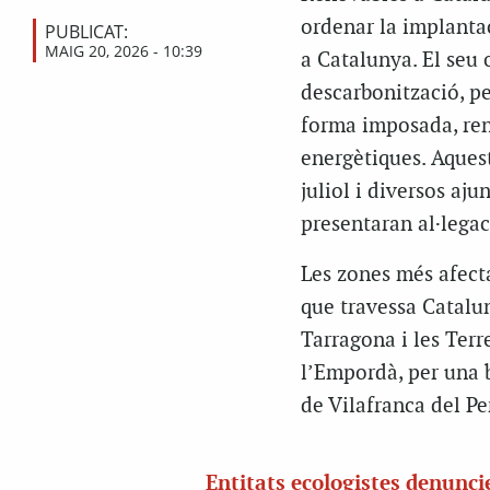
ordenar la implantac
PUBLICAT:
MAIG 20, 2026 - 10:39
a Catalunya. El seu o
descarbonització, pe
forma imposada, renu
energètiques. Aquest 
juliol i diversos aj
presentaran al·legac
Les zones més afect
que travessa Catalun
Tarragona i les Terr
l’Empordà, per una b
de Vilafranca del Pe
Entitats ecologistes denunci