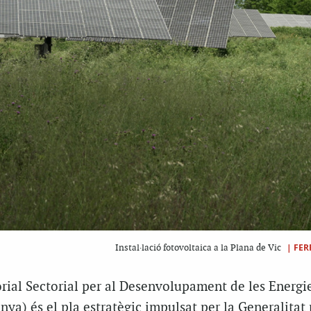
|
FER
Instal·lació fotovoltaica a la Plana de Vic
torial Sectorial per al Desenvolupament de les Energi
ya) és el pla estratègic impulsat per la Generalitat 