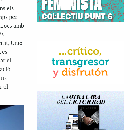
ns els
amps per
 llocs amb
és
ntit, Unió
 es
ar el
nació
ris
r el