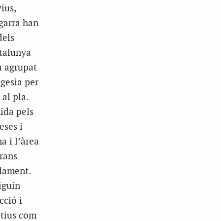
ius,
garra han
dels
atalunya
a agrupat
gesia per
 al pla.
mida pels
eses i
a i l’àrea
rans
blament.
iguin
cció i
ctius com