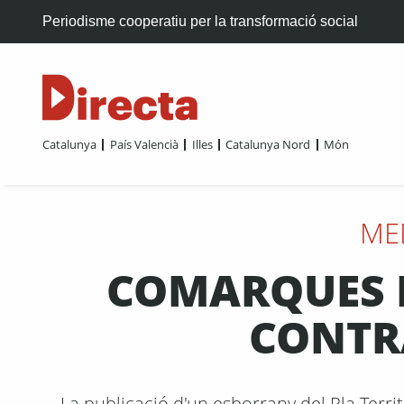
Periodisme cooperatiu per la transformació social
Catalunya
País Valencià
Illes
Catalunya Nord
Món
ME
​COMARQUES 
CONTRA
La publicació d'un esborrany del Pla Terri