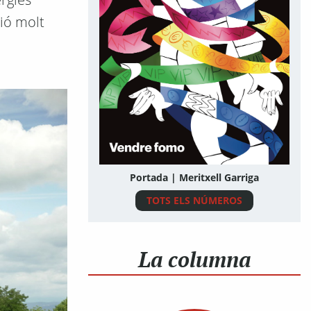
ció molt
Portada | Meritxell Garriga
TOTS ELS NÚMEROS
La columna