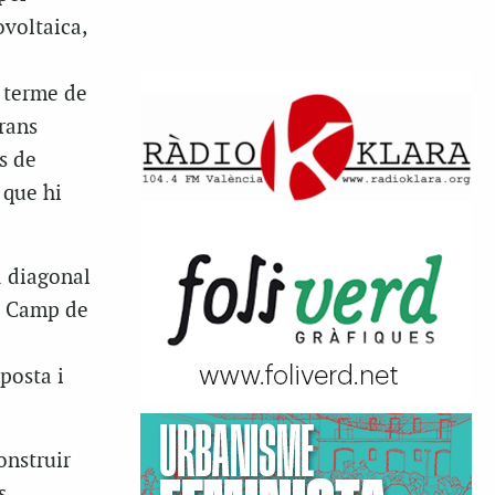
ovoltaica,
a terme de
rans
s de
 que hi
a diagonal
al Camp de
posta i
onstruir
s