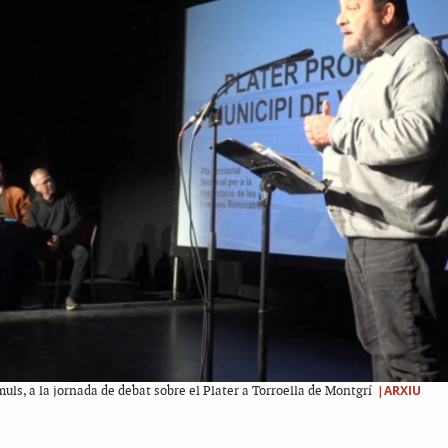
|ARXIU
uls, a la jornada de debat sobre el Plater a Torroella de Montgrí