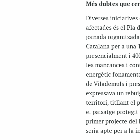
Més dubtes que cer
Diverses iniciatives
afectades és el Pla 
jornada organitzada
Catalana per a una T
presencialment i 400
les mancances i cont
energètic fonamentat
de Vilademuls i pres
expressava un rebui
territori, titllant e
el paisatge protegit
primer projecte del
seria apte per a la i