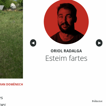
Anterior
◀︎
Sigu
▶︎
ORIOL RADALGA
Esteim fartes
RAN DOMÈNECH
es
Publicitat
per