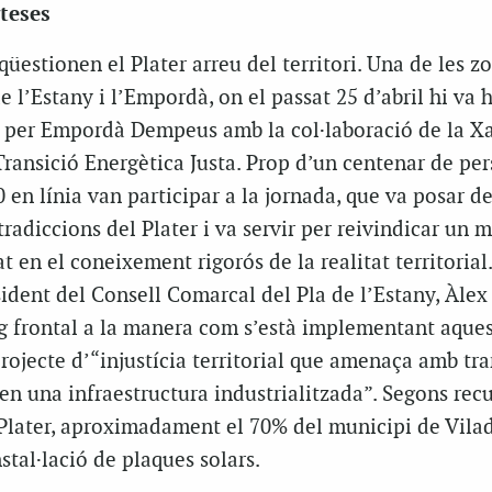
teses
 qüestionen el Plater arreu del territori. Una de les 
de l’Estany i l’Empordà, on el passat 25 d’abril hi va 
 per Empordà Dempeus amb la col·laboració de la X
ransició Energètica Justa. Prop d’un centenar de pe
 en línia van participar a la jornada, que va posar d
radiccions del Plater i va servir per reivindicar un 
 en el coneixement rigorós de la realitat territorial.
ident del Consell Comarcal del Pla de l’Estany, Àlex 
g frontal a la manera com s’està implementant aques
l projecte d’“injustícia territorial que amenaça amb t
 en una infraestructura industrialitzada”. Segons recu
 Plater, aproximadament el 70% del municipi de Vil
nstal·lació de plaques solars.