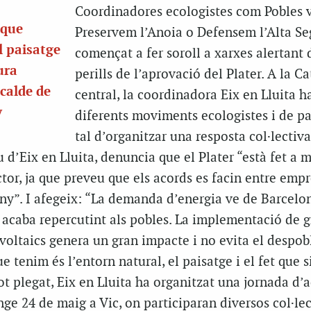
Coordinadores ecologistes com Pobles v
 que
Preservem l’Anoia o Defensem l’Alta Se
 paisatge
començat a fer soroll a xarxes alertant 
ura
perills de l’aprovació del Plater. A la C
lcalde de
central, la coordinadora Eix en Lluita h
y
diferents moviments ecologistes i de pa
tal d’organitzar una resposta col·lectiva
u d’Eix en Lluita, denuncia que el Plater “està fet a 
tor, ja que preveu que els acords es facin entre empr
eny”. I afegeix: “La demanda d’energia ve de Barcelon
 acaba repercutint als pobles. La implementació de g
voltaics genera un gran impacte i no evita el despo
e tenim és l’entorn natural, el paisatge i el fet que s
ot plegat, Eix en Lluita ha organitzat una jornada d’a
ge 24 de maig a Vic, on participaran diversos col·le