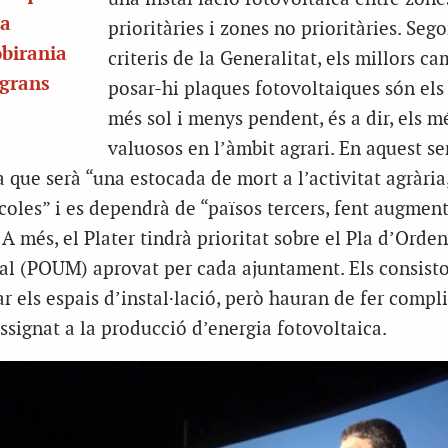
ma
prioritàries i zones no prioritàries. Sego
obirania
criteris de la Generalitat, els millors c
 grans
posar-hi plaques fotovoltaiques són els
més sol i menys pendent, és a dir, els m
valuosos en l’àmbit agrari. En aquest se
que serà “una estocada de mort a l’activitat agrària,
coles” i es dependrà de “països tercers, fent augment
 A més, el Plater tindrà prioritat sobre el Pla d’Orde
al (POUM) aprovat per cada ajuntament. Els consisto
 els espais d’instal·lació, però hauran de fer compli
ssignat a la producció d’energia fotovoltaica.