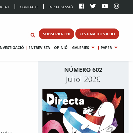
CIA’T
CONTACTE
INICIA SESSIÓ
SUBSCRIU-T'HI
FES UNA DONACIÓ
INVESTIGACIÓ
ENTREVISTA
OPINIÓ
GALERIES
PAPER
NÚMERO 602
Juliol 2026
rgies