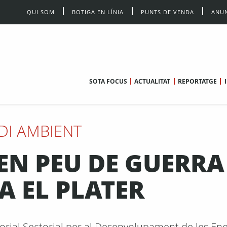
QUI SOM
BOTIGA EN LÍNIA
PUNTS DE VENDA
ANUN
SOTA FOCUS
ACTUALITAT
REPORTATGE
DI AMBIENT
EN PEU DE GUERRA
 EL PLATER
torial Sectorial per al Desenvolupament de les Ene