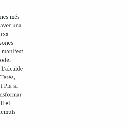
zones més
haver una
arxa
rsones
e manifest
model
 L’alcalde
Terés,
t Pla al
ransformar
ll el
ademuls