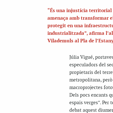
“És una injustícia territorial
amenaça amb transformar el
protegit en una infraestruct
industrialitzada”, afirma l’a
Vilademuls al Pla de l’Estan
Júlia Vigué, portave
especuladors del sec
propietaris del terr
metropolitana, però
macroprojectes foto
Dels pocs encants qu
espais verges”. Per t
debat aquest diumen