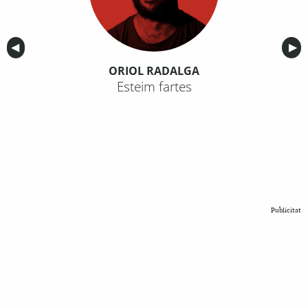
Anterior
◀︎
Sig
▶︎
ORIOL RADALGA
Esteim fartes
Publicitat