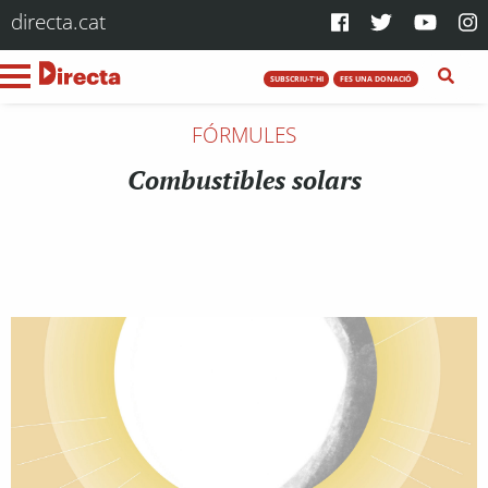
directa.cat
SUBSCRIU-T'HI
FES UNA DONACIÓ
FÓRMULES
Combustibles solars