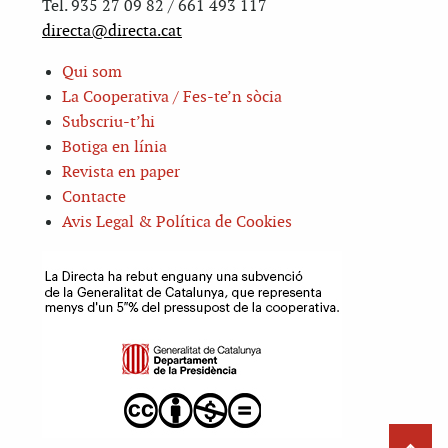
Tel. 935 27 09 82 / 661 493 117
directa@directa.cat
Qui som
La Cooperativa / Fes-te’n sòcia
Subscriu-t’hi
Botiga en línia
Revista en paper
Contacte
Avis Legal & Política de Cookies