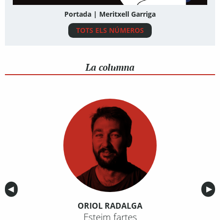
Portada | Meritxell Garriga
TOTS ELS NÚMEROS
La columna
Anterior
◀︎
Sig
▶︎
ORIOL RADALGA
Esteim fartes