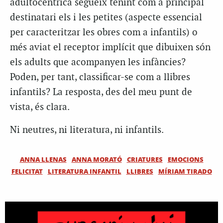
adultocèntrica segueix tenint com a principal
destinatari els i les petites (aspecte essencial
per caracteritzar les obres com a infantils) o
més aviat el receptor implícit que dibuixen són
els adults que acompanyen les infàncies?
Poden, per tant, classificar-se com a llibres
infantils? La resposta, des del meu punt de
vista, és clara.
Ni neutres, ni literatura, ni infantils.
ANNA LLENAS
ANNA MORATÓ
CRIATURES
EMOCIONS
FELICITAT
LITERATURA INFANTIL
LLIBRES
MÍRIAM TIRADO