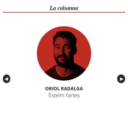
La columna
Anterior
◀︎
Sig
▶︎
ORIOL RADALGA
Esteim fartes