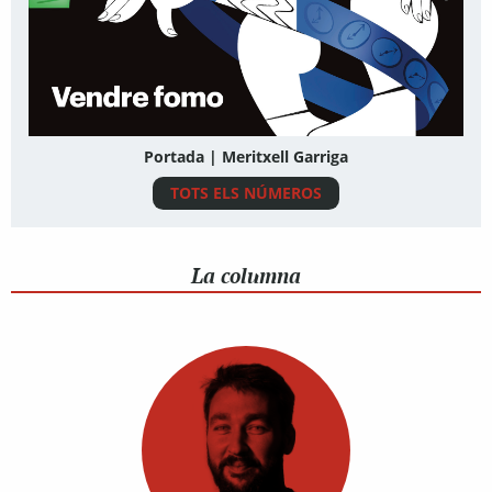
Portada | Meritxell Garriga
TOTS ELS NÚMEROS
La columna