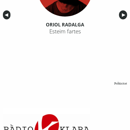
Anterior
◀︎
Sig
▶︎
ORIOL RADALGA
Esteim fartes
Publicitat