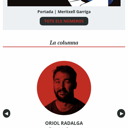
Portada | Meritxell Garriga
TOTS ELS NÚMEROS
La columna
Anterior
◀︎
Sig
▶︎
ORIOL RADALGA