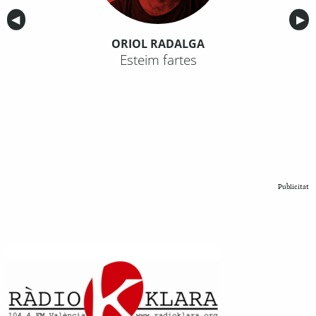
Anterior
◀︎
Sig
▶︎
ORIOL RADALGA
Esteim fartes
Publicitat