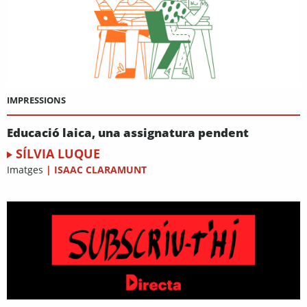
IMPRESSIONS
Educació laica, una assignatura pendent
SÍLVIA LUQUE
Imatges
|
ISAAC CLARAMUNT