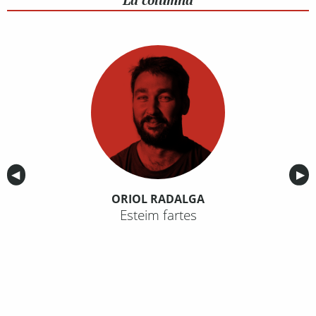
La columna
Anterior
◀︎
Sig
▶︎
ORIOL RADALGA
Esteim fartes