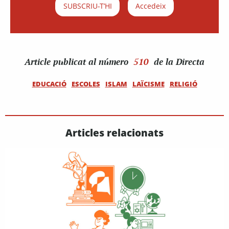
SUBSCRIU-T’HI
Accedeix
Article
publicat al número
510
de la Directa
EDUCACIÓ
ESCOLES
ISLAM
LAÏCISME
RELIGIÓ
Articles relacionats