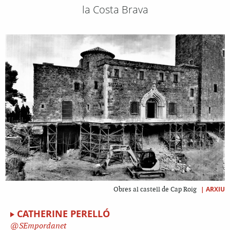
la Costa Brava
|
ARXIU
Obres al castell de Cap Roig
CATHERINE PERELLÓ
SEmpordanet