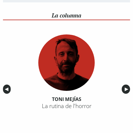
La columna
Anterior
◀︎
Sig
▶︎
TONI MEJÍAS
La rutina de l'horror