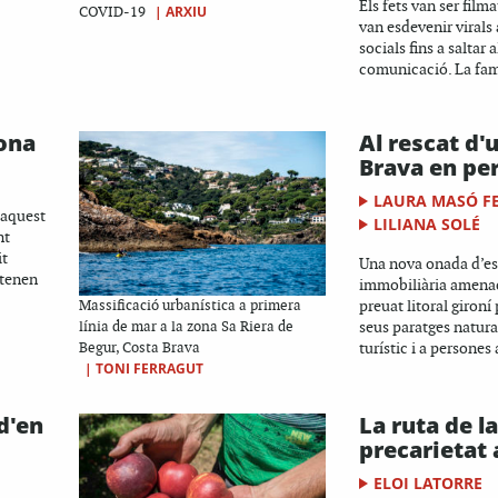
Els fets van ser filma
|
ARXIU
COVID-19
van esdevenir virals 
socials fins a saltar 
comunicació. La famí
ona
Al rescat d'
Brava en per
LAURA MASÓ F
'aquest
LILIANA SOLÉ
nt
it
Una nova onada d’e
etenen
immobiliària amenaç
preuat litoral gironí
Massificació urbanística a primera
seus paratges natural
línia de mar a la zona Sa Riera de
turístic i a persones
Begur, Costa Brava
|
TONI FERRAGUT
d'en
La ruta de la
precarietat 
ELOI LATORRE