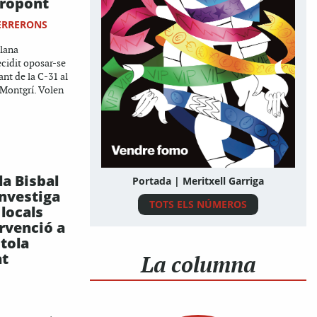
ropont
ERRERONS
plana
cidit oposar-se
ant de la C-31 al
 Montgrí. Volen
la Bisbal
Portada | Meritxell Garriga
nvestiga
TOTS ELS NÚMEROS
 locals
rvenció a
tola
at
La columna