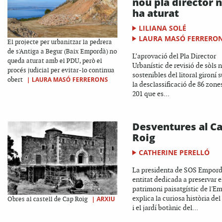
nou pla director 
ha aturat
LILIANA SOLÉ
LAURA MASÓ FERRERO
El projecte per urbanitzar la pedrera
de s'Antiga a Begur (Baix Empordà) no
L’aprovació del Pla Director
queda aturat amb el PDU, però el
Urbanístic de revisió de sòls 
procés judicial per evitar-lo continua
sostenibles del litoral gironí 
|
LAURA MASÓ FERRERONS
obert
la desclassificació de 86 zone
201 que es...
Desventures al C
Roig
CATHERINE PERELLÓ
La presidenta de SOS Empord
entitat dedicada a preservar e
patrimoni paisatgístic de l'E
explica la curiosa història del
|
ARXIU
Obres al castell de Cap Roig
i el jardí botànic del...