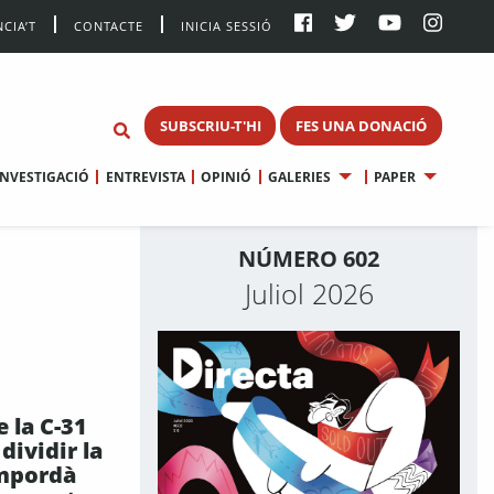
CIA’T
CONTACTE
INICIA SESSIÓ
SUBSCRIU-T'HI
FES UNA DONACIÓ
INVESTIGACIÓ
ENTREVISTA
OPINIÓ
GALERIES
PAPER
NÚMERO 602
Juliol 2026
e la C-31
ividir la
Empordà