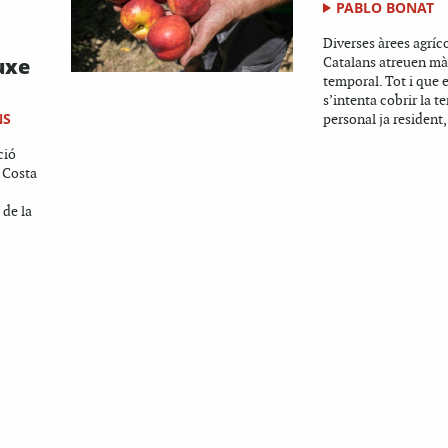
PABLO BONAT
Diverses àrees agríc
uxe
Catalans atreuen mà
temporal. Tot i que 
s’intenta cobrir la
NS
personal ja resident,
ció
a Costa
 de la