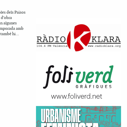
oles dels Països
 d’obra
en algunes
 temporada amb
 també hi...