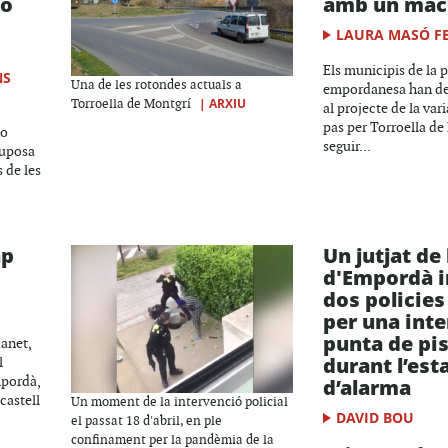
no
amb un mac
LAURA MASÓ F
Els municipis de la 
NS
Una de les rotondes actuals a
empordanesa han de
|
ARXIU
Torroella de Montgrí
al projecte de la vari
pas per Torroella de
no
seguir...
suposa
s de les
ap
Un jutjat de 
d'Empordà i
dos policies
per una inte
punta de pis
anet,
durant l’est
l
mpordà,
d’alarma
 castell
Un moment de la intervenció policial
DAVID BOU
el passat 18 d'abril, en ple
confinament per la pandèmia de la