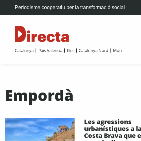
Periodisme cooperatiu per la transformació social
Catalunya
País Valencià
Illes
Catalunya Nord
Món
Empordà
Les agressions
urbanístiques a l
Costa Brava que e