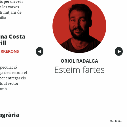
ts per un veí i
a les xarxes
als mitjans de
lia...
una Costa
ill
ERRERONS
Anterior
◀︎
Sigu
▶︎
ORIOL RADALGA
Esteim fartes
speculació
a de destruir el
 per entregar els
s al sector
 amb...
agrària
Publicitat