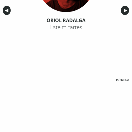
Anterior
◀︎
Sig
▶︎
ORIOL RADALGA
Esteim fartes
Publicitat