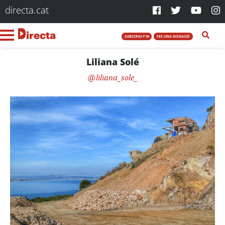
directa.cat
SUBSCRIU-T'HI
FES UNA DONACIÓ
Liliana Solé
liliana_sole_