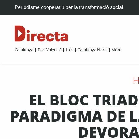
Periodisme cooperatiu per la transformació social
Catalunya
País Valencià
Illes
Catalunya Nord
Món
H
EL BLOC TRIA
PARADIGMA DE L
DEVORA