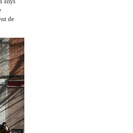
ls anys
e
ent de