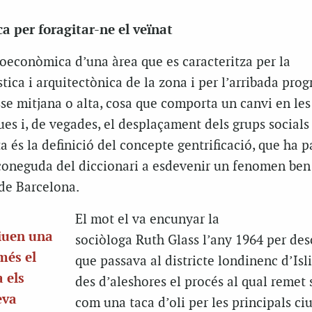
ca per foragitar-ne el veïnat
oeconòmica d’una àrea que es caracteritza per la
tica i arquitectònica de la zona i per l’arribada prog
sse mitjana o alta, cosa que comporta un canvi en les
es i, de vegades, el desplaçament dels grups socials
a és la definició del concepte gentrificació, que ha p
coneguda del diccionari a esdevenir un fenomen ben
 de Barcelona.
El mot el va encunyar la
viuen una
sociòloga Ruth Glass l’any 1964 per desc
més el
que passava al districte londinenc d’Isl
 els
des d’aleshores el procés al qual remet 
eva
com una taca d’oli per les principals ciu