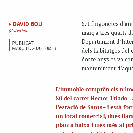
DAVID BOU
Set furgonetes d’an
dvdbou
març a tres quarts d
Departament d’Inter
PUBLICAT:
MARÇ 11, 2020 - 06:53
dels habitatges del
dotze anys es va con
manteniment d’aquest
L’immoble comprèn els núme
80 del carrer Rector Triadó –
l’estació de Sants– i està fo
un local comercial, dues llars
planta baixa i tres més al pr