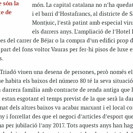
e són la
món. La capital catalana no n’ha qued
te de
i el barri d’Hostafrancs, al districte de 
Montjuïc, l’està patint amb especial vir
els darrers anys. L’ampliació de l’Hotel 
ses del carrer de Béjar o la compra d’un edifici prop d
part del fons voltor Vauras per fer-hi pisos de luxe 
s.
 Triadó viuen una desena de persones, però només el
e habita els baixos del número 80 té la seva situació
a darrera família amb contracte de renda antiga que 
 estan esgotant el temps previst de la que serà la da
inat dels altres baixos va acabar marxant i el local c
y i forrellat des que el negoci d’articles d’esport qu
na per jubilació l’any 2017. Tots aquests anys han ha