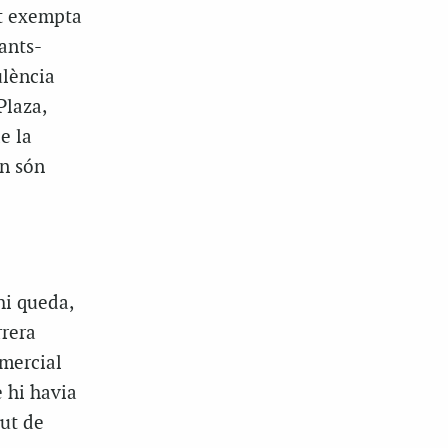
at exempta
Sants-
ulència
Plaza,
e la
en són
hi queda,
rrera
omercial
e hi havia
gut de