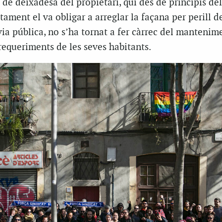
a de deixadesa del propietari, qui des de principis de
tament el va obligar a arreglar la façana per perill d
ia pública, no s’ha tornat a fer càrrec del mantenim
 requeriments de les seves habitants.