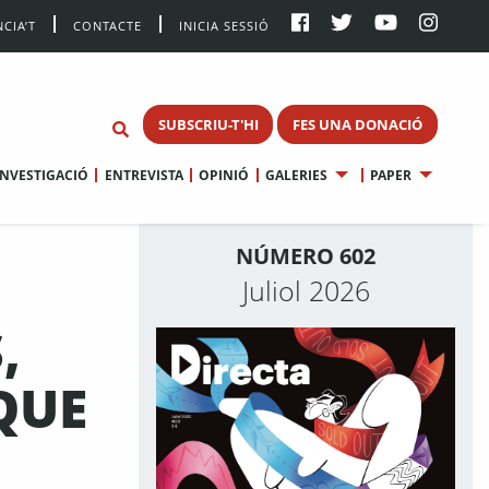
CIA’T
CONTACTE
INICIA SESSIÓ
SUBSCRIU-T'HI
FES UNA DONACIÓ
INVESTIGACIÓ
ENTREVISTA
OPINIÓ
GALERIES
PAPER
NÚMERO 602
Juliol 2026
,
QUE