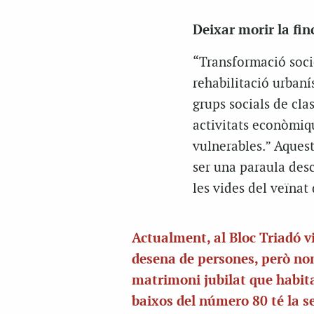
Deixar morir la fin
“Transformació soci
rehabilitació urbanís
grups socials de cla
activitats econòmiqu
vulnerables.” Aquest
ser una paraula des
les vides del veïnat
Actualment, al Bloc Triadó 
desena de persones, però no
matrimoni jubilat que habita
baixos del número 80 té la s