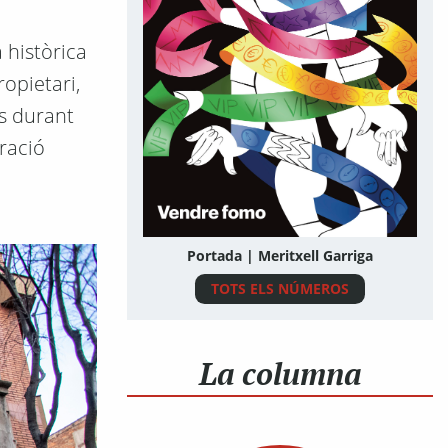
 històrica
ropietari,
ès durant
ració
Portada | Meritxell Garriga
TOTS ELS NÚMEROS
La columna