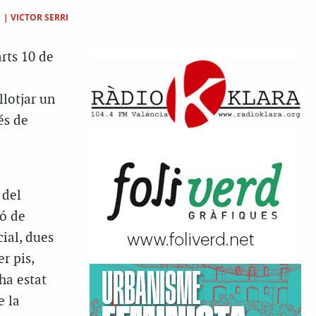
|
VICTOR SERRI
rts 10 de
lotjar un
és de
 del
ió de
ial, dues
er pis,
ha estat
e la