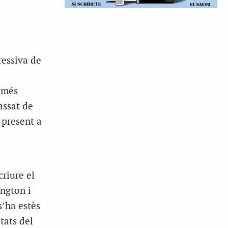
ressiva de
 més
assat de
 present a
riure el
ington i
s’ha estès
tats del