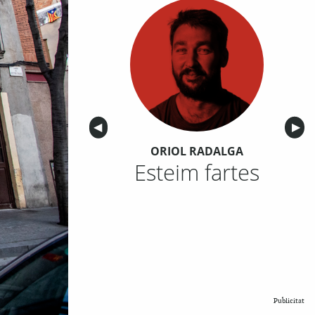
Anterior
◀︎
Sigu
▶︎
ORIOL RADALGA
Esteim fartes
Publicitat