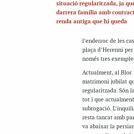
situació regularitzada, ja qu
darrera família amb contrac
renda antiga que hi queda
l’enderroc de les ca
plaça d’Herenni per 
només tres exemple
Actualment, al Bloc
matrimoni jubilat qu
regularitzada. Són l
tot i que actualment
subrogació. L’inquil
resta tancat amb pan
va abaixar la persia