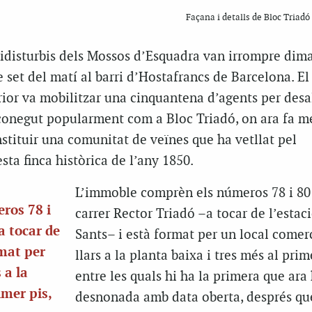
Façana i detalls de Bloc Triadó
tidisturbis dels Mossos d’Esquadra van irrompre dima
e set del matí al barri d’Hostafrancs de Barcelona. El
ior va mobilitzar una cinquantena d’agents per desal
 conegut popularment com a Bloc Triadó, on ara fa m
stituir una comunitat de veïnes que ha vetllat pel
a finca històrica de l’any 1850.
L’immoble comprèn els números 78 i 80
ros 78 i
carrer Rector Triadó –a tocar de l’estac
a tocar de
Sants– i està format per un local comerc
rmat per
llars a la planta baixa i tres més al prim
 a la
entre les quals hi ha la primera que ara 
imer pis,
desnonada amb data oberta, després qu