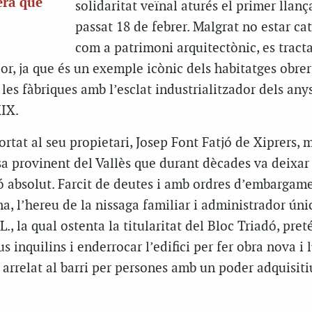
era que
solidaritat veïnal aturés el primer llan
passat 18 de febrer. Malgrat no estar ca
com a patrimoni arquitectònic, es tract
lor, ja que és un exemple icònic dels habitatges obrer
 les fàbriques amb l’esclat industrialitzador dels any
XIX.
rtat al seu propietari, Josep Font Fatjó de Xiprers,
a provinent del Vallès que durant dècades va deixar 
ó absolut. Farcit de deutes i amb ordres d’embargam
a, l’hereu de la nissaga familiar i administrador úni
., la qual ostenta la titularitat del Bloc Triadó, pret
s inquilins i enderrocar l’edifici per fer obra nova i 
t arrelat al barri per persones amb un poder adquisiti