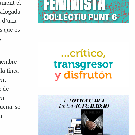
çament el
talogada
a d’una
s que es
s
 membre
la finca
ent
c de
én
lucrar-se
u