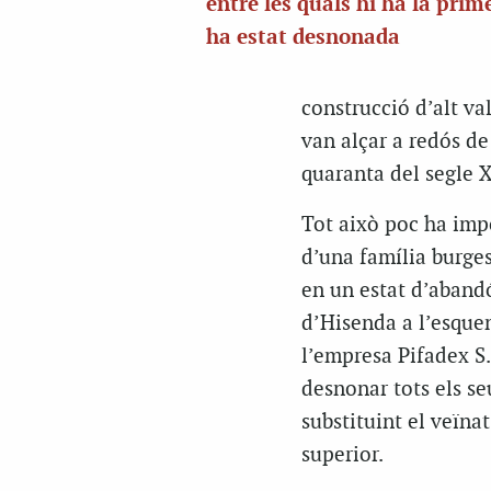
entre les quals hi ha la prim
ha estat desnonada
construcció d’alt va
van alçar a redós de
quaranta del segle 
Tot això poc ha impo
d’una família burges
en un estat d’aband
d’Hisenda a l’esquen
l’empresa Pifadex S.L
desnonar tots els seu
substituint el veïna
superior.