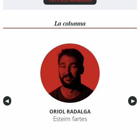
La columna
Anterior
◀︎
Sig
▶︎
ORIOL RADALGA
Esteim fartes