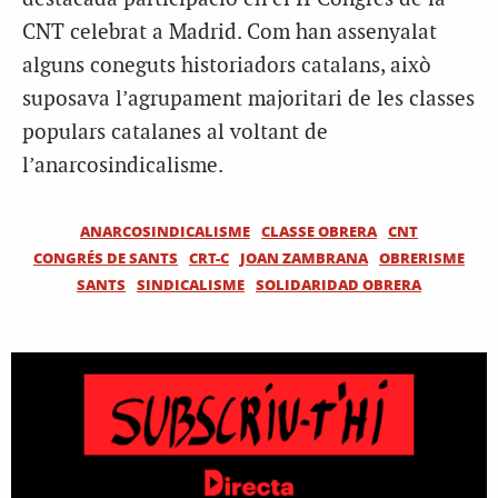
CNT celebrat a Madrid. Com han assenyalat
alguns coneguts historiadors catalans, això
suposava l’agrupament majoritari de les classes
populars catalanes al voltant de
l’anarcosindicalisme.
ANARCOSINDICALISME
CLASSE OBRERA
CNT
CONGRÉS DE SANTS
CRT-C
JOAN ZAMBRANA
OBRERISME
SANTS
SINDICALISME
SOLIDARIDAD OBRERA