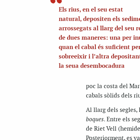
Els rius, en el seu estat
natural,
depositen
els sedim
arrossegats al llarg del seu 
de dues maneres: una per i
quan el cabal és suficient pe
sobreeixir i l’altra depositan
la
seua
desembocadura
poc la costa del Ma
cabals sòlids dels ri
Al llarg dels segles
boques
. Entre els se
de
Riet
Vell (hemidel
Posteriorment, es v