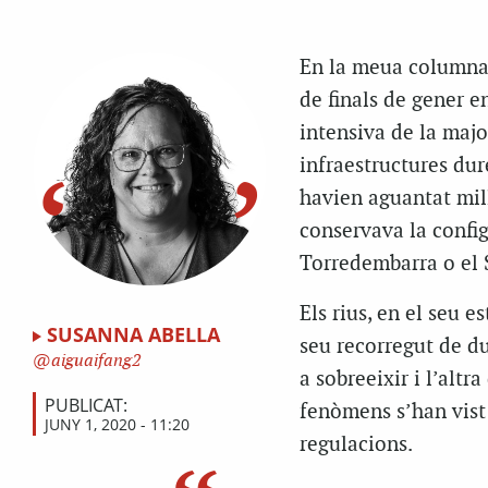
En la
meua
columna 
de finals de gener e
intensiva de la majo
infraestructures du
havien aguantat mill
conservava la config
Torredembarra o el S
Els rius, en el seu e
SUSANNA ABELLA
seu recorregut de du
aiguaifang2
a sobreeixir i l’altr
PUBLICAT:
fenòmens s’han vist 
JUNY 1, 2020 - 11:20
regulacions.