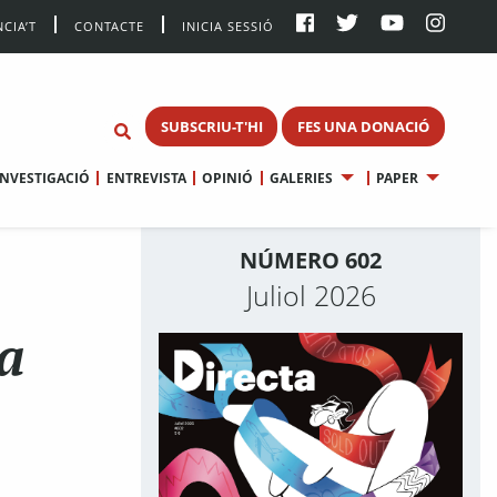
CIA’T
CONTACTE
INICIA SESSIÓ
SUBSCRIU-T'HI
FES UNA DONACIÓ
INVESTIGACIÓ
ENTREVISTA
OPINIÓ
GALERIES
PAPER
NÚMERO 602
Juliol 2026
ta