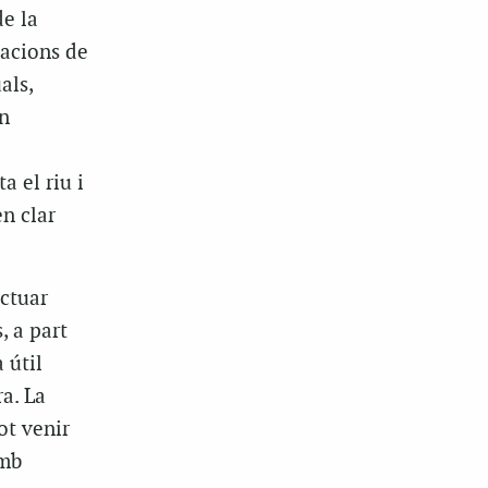
de la
tacions de
als,
n
 el riu i
n clar
actuar
, a part
 útil
ra. La
ot venir
amb