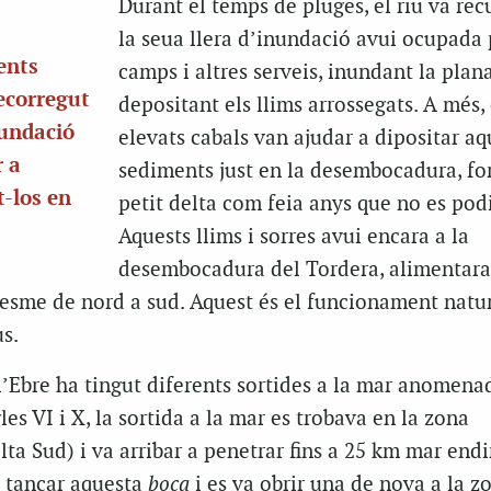
Durant el temps de pluges, el riu va rec
la
seua
llera d’inundació avui ocupada 
ents
camps i altres serveis, inundant la plana
recorregut
depositant els llims arrossegats. A més, 
nundació
elevats cabals van ajudar a dipositar aq
r a
sediments just en la desembocadura, f
t-
los
en
petit delta com feia anys que no es pod
Aquests llims i sorres avui encara a la
desembocadura del Tordera, alimentara
resme de nord a sud. Aquest és el funcionament natur
us.
, l’Ebre ha tingut diferents sortides a la mar anomena
gles VI i X, la sortida a la mar es trobava en la zona
ta Sud) i va arribar a penetrar fins a 25 km mar endi
a tancar aquesta
boca
i es va obrir una de nova a la z