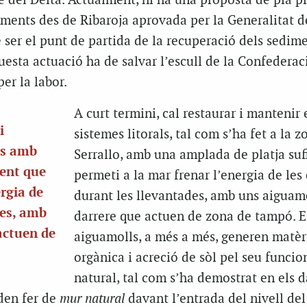
e del Delta. Actualment, hi ha una proposta de pla pi
iments des de
Ribaroja
aprovada per la Generalitat d
ser el punt de partida de la recuperació dels sedim
aquesta actuació ha de salvar l’escull de la Confedera
er la labor.
A curt termini, cal restaurar i mantenir 
i
sistemes litorals, tal com s’ha fet a la z
ls amb
Serrallo, amb una amplada de platja suf
ient que
permeti a la mar frenar l’energia de les
ergia de
durant les llevantades, amb uns aiguam
des, amb
darrere que actuen de zona de tampó. E
actuen de
aiguamolls, a més a més, generen matèr
orgànica i acreció de sòl pel seu funci
natural, tal com s’ha demostrat en els d
oden fer de
mur natural
davant l’entrada del nivell del