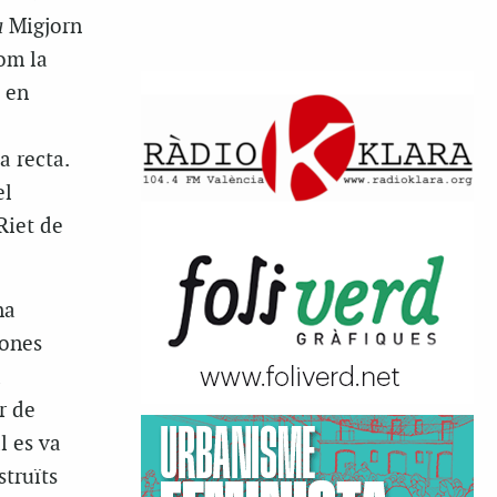
a
Migjorn
om la
 en
a recta.
el
Riet
de
na
zones
a
r de
l es va
truïts