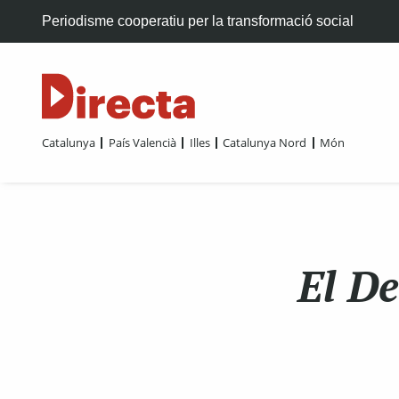
Periodisme cooperatiu per la transformació social
Catalunya
País Valencià
Illes
Catalunya Nord
Món
El De