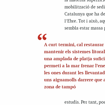
la mateixa superfíci
mobilització de sed
Catalunya que ha de 
l’Ebre. Tot i això, 
sembla estar massa p
A curt termini, cal restaurar 
mantenir els sistemes litora
una amplada de platja sufic
permeti a la mar frenar l’en
les ones durant les llevanta
uns aiguamolls darrere que 
zona de tampó
estudis. Per tant, p