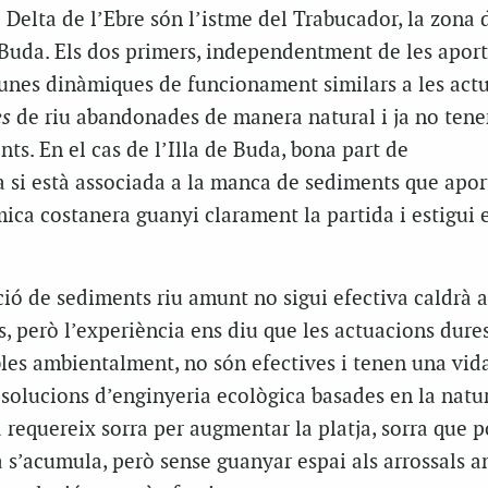
l Delta de l’Ebre són l’istme del Trabucador, la zona 
 Buda. Els dos primers, independentment de les apor
 unes dinàmiques de funcionament similars a les actu
s
de riu abandonades de manera natural i ja no tene
ts. En el cas de l’Illa de Buda, bona part de
si està associada a la manca de sediments que aporta
ica costanera guanyi clarament la partida i estigui e
ció de sediments riu amunt no sigui
efectiva
caldrà 
, però l’experiència ens diu que les actuacions dures
bles ambientalment, no són efectives i tenen una vida
ar solucions d’enginyeria ecològica basades en la natu
requereix sorra per augmentar la platja, sorra que p
a s’acumula, però sense guanyar espai als arrossals 