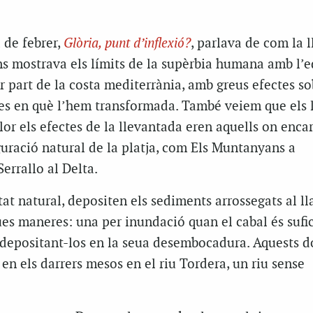
de febrer,
Glòria, punt d’inflexió?
, parlava de com la 
ns mostrava els límits de la supèrbia humana amb l’e
r part de la costa mediterrània, amb greus efectes so
res en què l’hem transformada. També veiem que els 
or els efectes de la llevantada eren aquells on encar
uració natural de la platja, com Els Muntan
yans
a
errallo al Delta.
stat natural,
depositen
els sediments arrossegats al ll
es maneres: una per inundació quan el cabal és sufic
a depositant-
los
en la
seua
desembocadura. Aquests d
en els darrers mesos en el riu Tordera, un riu sense