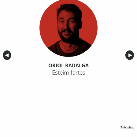
Anterior
◀︎
Sig
▶︎
ORIOL RADALGA
Esteim fartes
Publicitat