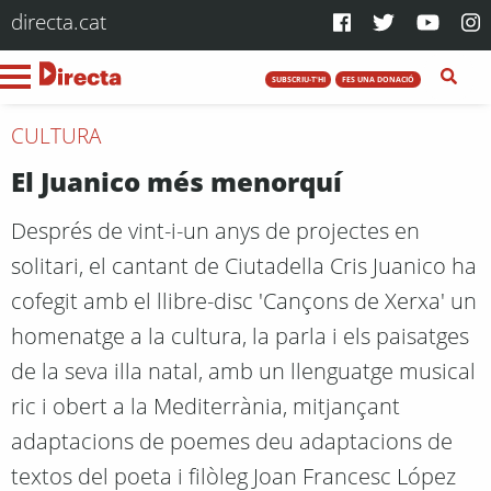
directa.cat
SUBSCRIU-T'HI
FES UNA DONACIÓ
CULTURA
El Juanico més menorquí
Després de vint-i-un anys de projectes en
solitari, el cantant de Ciutadella Cris Juanico ha
cofegit amb el llibre-disc 'Cançons de Xerxa' un
homenatge a la cultura, la parla i els paisatges
de la seva illa natal, amb un llenguatge musical
ric i obert a la Mediterrània, mitjançant
adaptacions de poemes deu adaptacions de
textos del poeta i filòleg Joan Francesc López