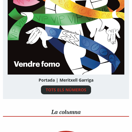
Portada | Meritxell Garriga
TOTS ELS NÚMEROS
La columna