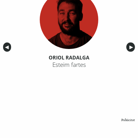
Anterior
◀︎
Sig
▶︎
ORIOL RADALGA
Esteim fartes
Publicitat