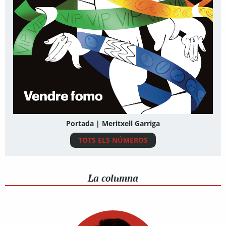
Portada | Meritxell Garriga
TOTS ELS NÚMEROS
La columna