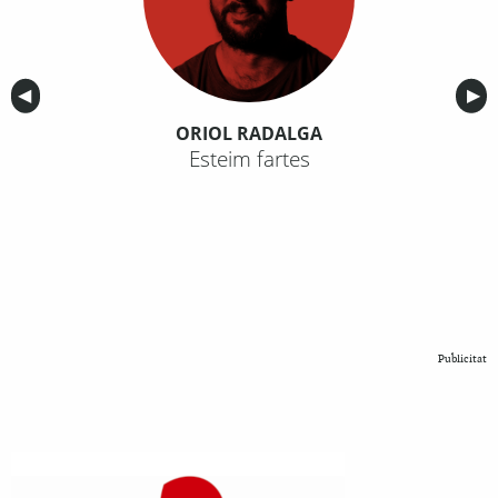
Anterior
◀︎
Sig
▶︎
ORIOL RADALGA
Esteim fartes
Publicitat