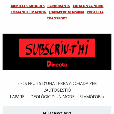
ARMILLES GROGUES
CARBURANTS
CATALUNYA NORD
EMMANUEL MACRON
JOAN-PERE GENSANA
PROTESTA
TRANSPORT
ELS FRUITS D’UNA TERRA ADOBADA PER
«
L’AUTOGESTIÓ
L’APARELL IDEOLÒGIC D’UN MODEL ‘ISLAMÒFOB’
»
NÚMERO 602