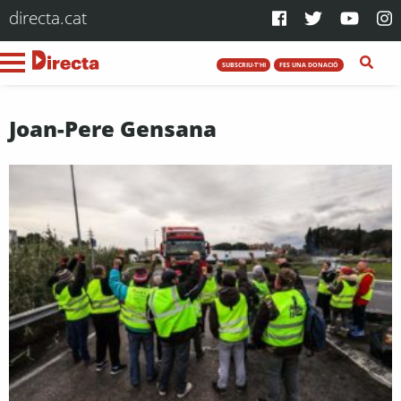
directa.cat
SUBSCRIU-T'HI
FES UNA DONACIÓ
Joan-Pere Gensana