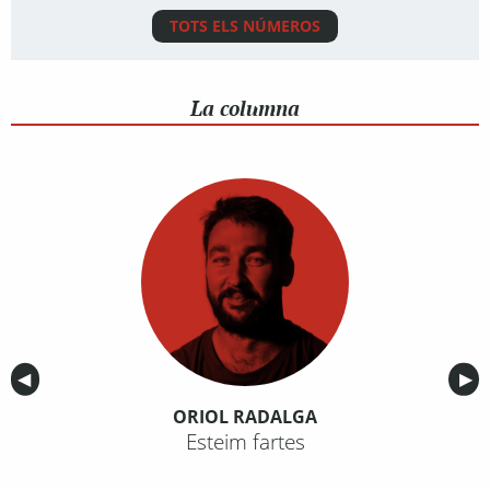
TOTS ELS NÚMEROS
La columna
Anterior
◀︎
Sig
▶︎
ORIOL RADALGA
Esteim fartes