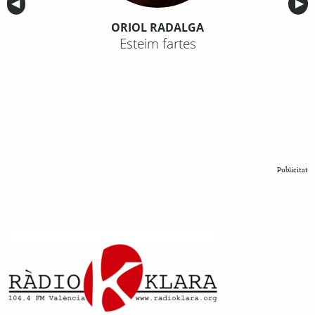
Anterior
◀︎
Sig
▶︎
ORIOL RADALGA
Esteim fartes
Publicitat