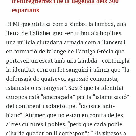
d’entreguerres i de la llegenda dels 300
espart
ans
El MI que utilitza com a símbol la lambda, una
lletra de l’alfabet grec -en tribut als hoplites,
una milícia ciutadana armada com a llancers i
en formació de falange de l’antiga Grècia que
portaven un escut amb una lambda-, contempla
la identitat com un fet sanguini i afirma que “la
defensarà de qualsevol agressió comunista,
islamista o estrangera”. Sosté que la identitat
europea està “amenaçada” per la “islamització”
del continent i sobretot pel “racisme anti-
blanc”. Afirmen que no estan en contra de les
altres cultures i pobles, “però que cada poble
s’ha de quedar on li correspon”: “Els xinesos a