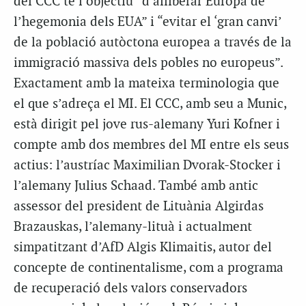
del CCC té l’objectiu “d’alliberar Europa de
l’hegemonia dels EUA” i “evitar el ‘gran canvi’
de la població autòctona europea a través de la
immigració massiva dels pobles no europeus”.
Exactament amb la mateixa terminologia que
el que s’adreça el MI. El CCC, amb seu a Munic,
està dirigit pel jove rus-alemany Yuri Kofner i
compte amb dos membres del MI entre els seus
actius: l’austríac Maximilian Dvorak-Stocker i
l’alemany Julius Schaad. També amb antic
assessor del president de Lituània Algirdas
Brazauskas, l’alemany-lituà i actualment
simpatitzant d’AfD Algis Klimaitis, autor del
concepte de continentalisme, com a programa
de recuperació dels valors conservadors