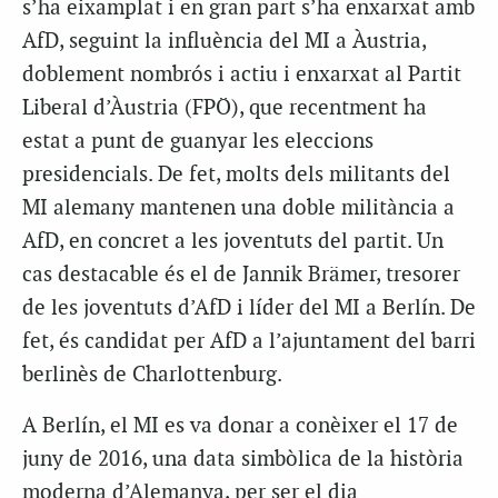
s’ha eixamplat i en gran part s’ha enxarxat amb
AfD, seguint la influència del MI a Àustria,
doblement nombrós i actiu i enxarxat al Partit
Liberal d’Àustria (FPÖ), que recentment ha
estat a punt de guanyar les eleccions
presidencials. De fet, molts dels militants del
MI alemany mantenen una doble militància a
AfD, en concret a les joventuts del partit. Un
cas destacable és el de Jannik Brämer, tresorer
de les joventuts d’AfD i líder del MI a Berlín. De
fet, és candidat per AfD a l’ajuntament del barri
berlinès de Charlottenburg.
A Berlín, el MI es va donar a conèixer el 17 de
juny de 2016, una data simbòlica de la història
moderna d’Alemanya, per ser el dia