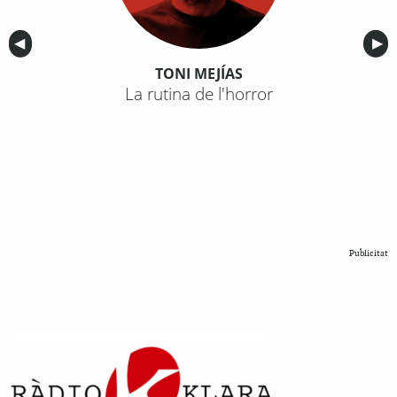
Anterior
◀︎
Sig
▶︎
TONI MEJÍAS
La rutina de l'horror
Publicitat