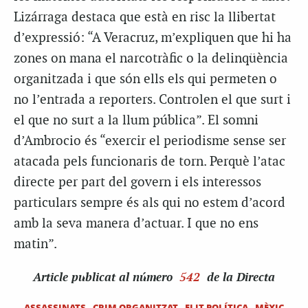
Lizárraga destaca que està en risc la llibertat
d’expressió: “A Veracruz, m’expliquen que hi ha
zones on mana el narcotràfic o la delinqüència
organitzada i que són ells els qui permeten o
no l’entrada a reporters. Controlen el que surt i
el que no surt a la llum pública”. El somni
d’Ambrocio és “exercir el periodisme sense ser
atacada pels funcionaris de torn. Perquè l’atac
directe per part del govern i els interessos
particulars sempre és als qui no estem d’acord
amb la seva manera d’actuar. I que no ens
matin”.
Article
publicat al número
542
de la Directa
ASSASSINATS
CRIM ORGANITZAT
ELIT POLÍTICA
MÈXIC