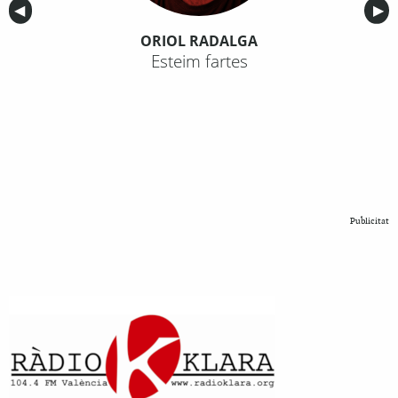
Anterior
◀︎
Sig
▶︎
ORIOL RADALGA
Esteim fartes
Publicitat