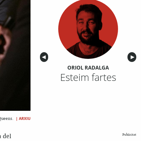
Anterior
◀︎
Sigu
▶︎
ORIOL RADALGA
Esteim fartes
|
ARXIU
 Queens.
a del
Publicitat