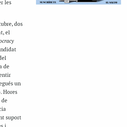
r les
tubre, dos
t, el
cracy
andidat
del
a de
entir
regués un
. Hores
p de
cia
nt suport
s i