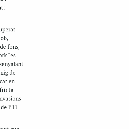
t:
cuperat
fob,
de fons,
ork “es
senyalant
 mig de
cat en
rir la
invasions
 de l’11