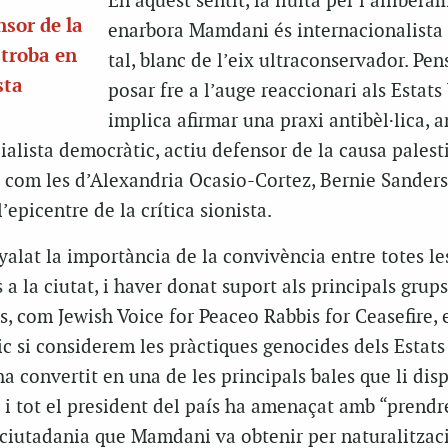
En aquest sentit, la lluita per l’alliber
nsor de la
enarbora Mamdani és internacionalista 
 troba en
tal, blanc de l’eix ultraconservador. Pen
sta
posar fre a l’auge reaccionari als Estats
implica afirmar una praxi antibèl·lica, a
ocialista democràtic, actiu defensor de la causa pales
com les d’Alexandria Ocasio-Cortez, Bernie Sanders
epicentre de la crítica sionista.
alat la importància de la convivència entre totes le
 a la ciutat, i haver donat suport als principals grup
s, com Jewish Voice for Peaceo Rabbis for Ceasefire, e
 si considerem les pràctiques genocides dels Estats
ha convertit en una de les principals bales que li dis
s i tot el president del país ha amenaçat amb “prendr
a ciutadania que Mamdani va obtenir per naturalitzac