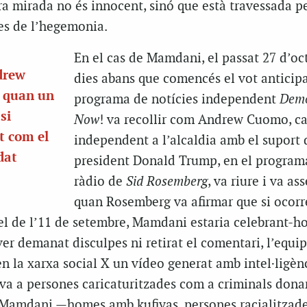
a mirada no és innocent, sinó que està travessada pe
ues de l’hegemonia.
En el cas de Mamdani, el passat 27 d’oc
drew
dies abans que comencés el vot anticipa
e quan un
programa de notícies independent
Demo
si
Now
! va recollir com Andrew Cuomo, c
t com el
independent a l’alcaldia amb el suport 
dat
president Donald Trump, en el program
ràdio de
Sid Rosemberg
, va riure i va ass
quan Rosemberg va afirmar que si ocor
el de l’11 de setembre, Mamdani estaria celebrant-ho
ver demanat disculpes ni retirat el comentari, l’equi
n la xarxa social X un vídeo generat amb intel·ligèn
ava a persones caricaturitzades com a criminals dona
 Mamdani —homes amb kufiyas, persones racialitzade