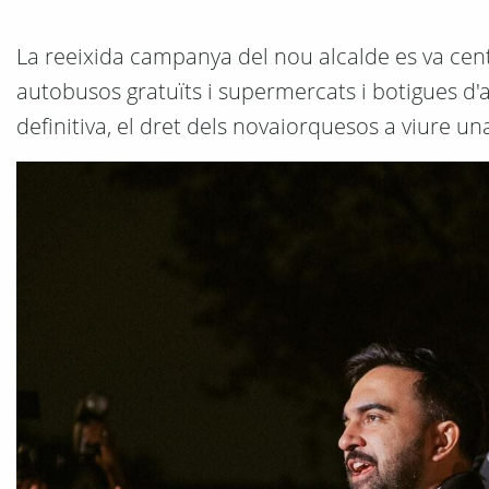
La reeixida campanya del nou alcalde es va cent
autobusos gratuïts i supermercats i botigues d'
definitiva, el dret dels novaiorquesos a viure una 