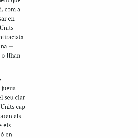
ament que
i, com a
sar en
 Units
ntiracista
tina —
 o Ilhan
s
s jueus
l seu clar
 Units cap
paren els
e els
ió en