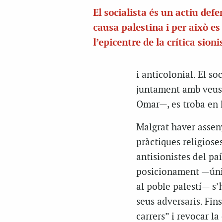
El socialista és un actiu defe
causa palestina i per això es
l’epicentre de la crítica sioni
i anticolonial. El s
juntament amb veus 
Omar—, es troba en l’
Malgrat haver asseny
pràctiques religioses
antisionistes del paí
posicionament —únic
al poble palestí— s’
seus adversaris. Fin
carrers” i revocar l