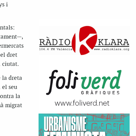
s i
ntals:
ntament—,
permercats
el dret
 ciutat.
 la dreta
 el seu
ontra la
mà migrat