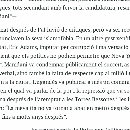
ues, tots secundant amb fervor la candidatura, resan
dani”—.
nat després de l’al·luvió de crítiques, però va ser re
unciaven la seva islamofòbia. En un altre gest xenò
utat, Eric Adams, imputat per corrupció i malversació 
ment que els polítics no podien permetre que Nova Y
”. Mamdani va condemnar públicament el succeït, as
verbal, sinó també la falta de respecte cap al milió i
 a la ciutat. L’ugandès va publicar a més un comuni
n el qual va parlar de la por i la repressió que va sof
 després de l’atemptat a les Torres Bessones i les 
an: “La meva tia no va tornar a anar en metro després
fins a molts anys després”.