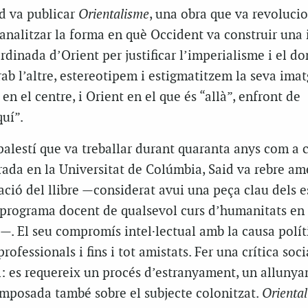
d va publicar
Orientalisme
, una obra que va revolucio
 analitzar la forma en què Occident va construir una
rdinada d’Orient per justificar l’imperialisme i el d
rab l’altre, estereotipem i estigmatitzem la seva imat
n el centre, i Orient en el que és “allà”, enfront de
quí”.
palestí que va treballar durant quaranta anys com a 
rada en la Universitat de Colúmbia, Said va rebre a
ació del llibre —considerat avui una peça clau dels e
l programa docent de qualsevol curs d’humanitats en 
s—. El seu compromís intel·lectual amb la causa políti
rofessionals i fins i tot amistats. Fer una crítica soci
l: es requereix un procés d’estranyament, un alluny
imposada també sobre el subjecte colonitzat.
Orienta