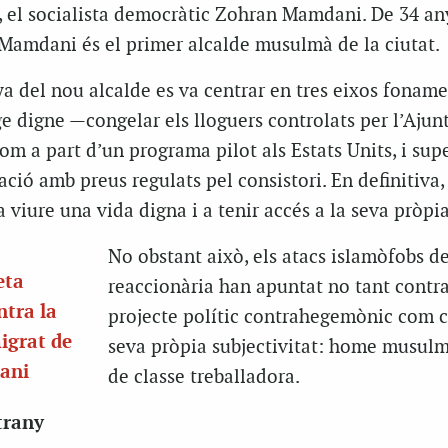
 el socialista democràtic Zohran Mamdani. De 34 any
 Mamdani és el primer alcalde musulmà de la ciutat.
a del nou alcalde es va centrar en tres eixos foname
ge digne —congelar els lloguers controlats per l’Aju
om a part d’un programa pilot als Estats Units, i su
ació amb preus regulats pel consistori. En definitiva, 
 viure una vida digna i a tenir accés a la seva pròpia
No obstant això, els atacs islamòfobs de
eta
reaccionària han apuntat no tant contra
ntra la
projecte polític contrahegemònic com c
igrat de
seva pròpia subjectivitat: home musul
dani
de classe treballadora.
strany