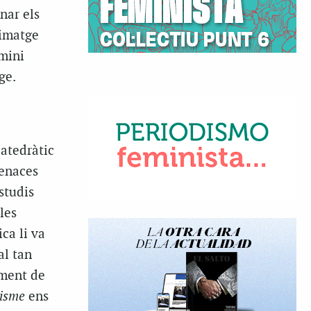
nar els
 imatge
omini
ge.
catedràtic
menaces
studis
les
ca li va
al tan
ament de
lisme
ens