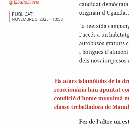
ElSaltoDiario
candidat demòcrata,
originari d’Uganda,
PUBLICAT:
NOVEMBRE 5, 2025 - 10:58
La reeixida campany
l’accés a un habitat
autobusos gratuïts c
i botigues d’aliment
dels novaiorquesos a
Els atacs islamòfobs de la dr
reaccionària han apuntat co
condició d’home musulmà m
classe treballadora de Mam
Fer de l’altre un e