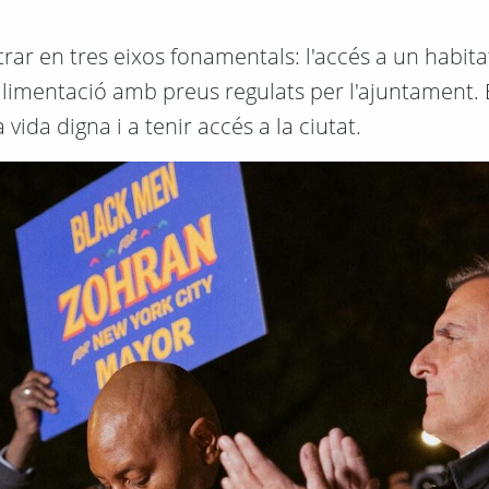
rar en tres eixos fonamentals: l'accés a un habita
alimentació amb preus regulats per l'ajuntament.
vida digna i a tenir accés a la ciutat.