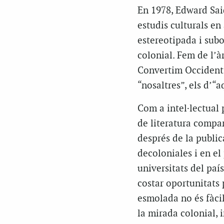
En 1978, Edward Sai
estudis culturals en
estereotipada i subo
colonial. Fem de l’à
Convertim Occident e
“nosaltres”, els d’“a
Com a intel·lectual 
de literatura compa
després de la public
decoloniales i en e
universitats del paí
costar oportunitats p
esmolada no és fàci
la mirada colonial, 