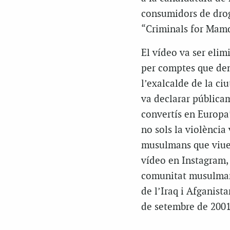
consumidors de drog
“Criminals for Mam
El vídeo va ser elimi
per comptes que den
l’exalcalde de la ci
va declarar pública
convertís en Europa
no sols la violència 
musulmans que viuen
vídeo en Instagram, e
comunitat musulmana
de l’Iraq i Afganist
de setembre de 2001 