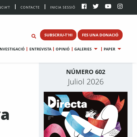
CIA’T
CONTACTE
INICIA SESSIÓ
SUBSCRIU-T'HI
FES UNA DONACIÓ
INVESTIGACIÓ
ENTREVISTA
OPINIÓ
GALERIES
PAPER
NÚMERO 602
Juliol 2026
va