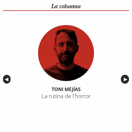
La columna
Anterior
◀︎
Sig
▶︎
TONI MEJÍAS
La rutina de l'horror