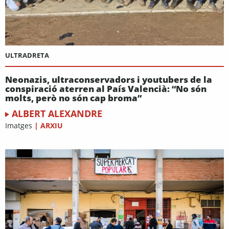
ULTRADRETA
Neonazis, ultraconservadors i youtubers de la
conspiració aterren al País Valencià: “No són
molts, però no són cap broma”
ALBERT ALEXANDRE
Imatges
|
ARXIU