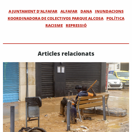
AJUNTAMENT D'ALFAFAR
ALFAFAR
DANA
INUNDACIONS
KOORDINADORA DE COLECTIVOS PARQUE ALCOSA
POLÍTICA
RACISME
REPRESSIÓ
Articles relacionats