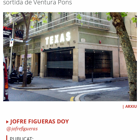
sortida de Ventura Pons
|
ARXIU
JOFRE FIGUERAS DOY
jofrefigueras
PUBLICAT: