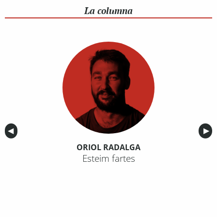
La columna
Anterior
◀︎
Sig
▶︎
ORIOL RADALGA
Esteim fartes