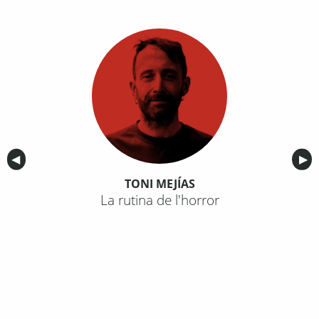
Anterior
◀︎
Sig
▶︎
TONI MEJÍAS
La rutina de l'horror