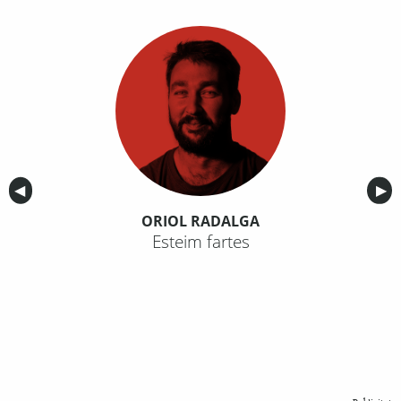
Anterior
◀︎
Sig
▶︎
ORIOL RADALGA
Esteim fartes