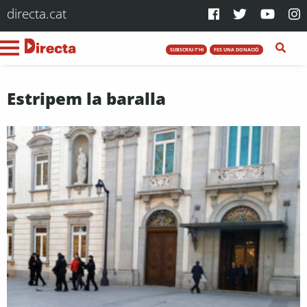
directa.cat
SUBSCRIU-T'HI
FES UNA DONACIÓ
Estripem la baralla