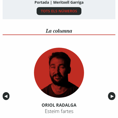
Portada | Meritxell Garriga
TOTS ELS NÚMEROS
La columna
Anterior
◀︎
Sig
▶︎
ORIOL RADALGA
Esteim fartes