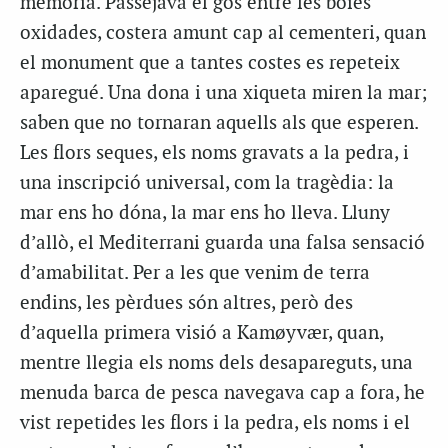
memòria. Passejava el gos entre les boies
oxidades, costera amunt cap al cementeri, quan
el monument que a tantes costes es repeteix
aparegué. Una dona i una xiqueta miren la mar;
saben que no tornaran aquells als que esperen.
Les flors seques, els noms gravats a la pedra, i
una inscripció universal, com la tragèdia: la
mar ens ho dóna, la mar ens ho lleva. Lluny
d’allò, el Mediterrani guarda una falsa sensació
d’amabilitat. Per a les que venim de terra
endins, les pèrdues són altres, però des
d’aquella primera visió a Kamøyvær, quan,
mentre llegia els noms dels desapareguts, una
menuda barca de pesca navegava cap a fora, he
vist repetides les flors i la pedra, els noms i el