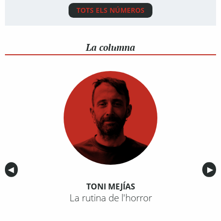
TOTS ELS NÚMEROS
La columna
Anterior
◀︎
Sig
▶︎
TONI MEJÍAS
La rutina de l'horror