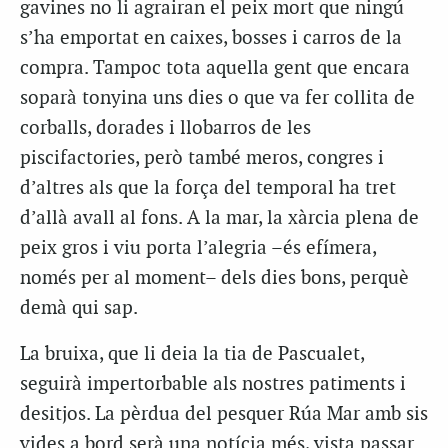
gavines no li agrairan el peix mort que ningú
s’ha emportat en caixes, bosses i carros de la
compra. Tampoc tota aquella gent que encara
soparà tonyina uns dies o que va fer collita de
corballs, dorades i llobarros de les
piscifactories, però també meros, congres i
d’altres als que la força del temporal ha tret
d’allà avall al fons. A la mar, la xàrcia plena de
peix gros i viu porta l’alegria –és efímera,
només per al moment– dels dies bons, perquè
demà qui sap.
La bruixa, que li deia la tia de Pascualet,
seguirà impertorbable als nostres patiments i
desitjos. La pèrdua del pesquer Rúa Mar amb sis
vides a bord serà una notícia més, vista passar