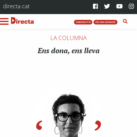
directa.cat
SUBSCRIU-T'HI
FES UNA DONACIÓ
LA COLUMNA
Ens dona, ens lleva