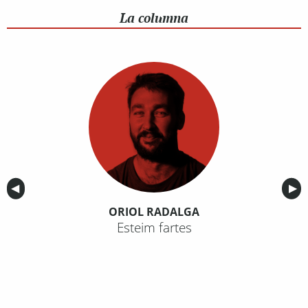
La columna
Anterior
◀︎
Sig
▶︎
ORIOL RADALGA
Esteim fartes