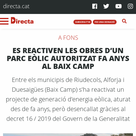
directa.cat
SUBSCRIU-T'HI
FES UNA DONACIÓ
A FONS
ES REACTIVEN LES OBRES D’UN
PARC EÒLIC AUTORITZAT FA ANYS
AL BAIX CAMP
Entre els municipis de Riudecols, Alforja i
Duesaigües (Baix Camp) s'ha reactivat un
projecte de generació d'energia eòlica, aturat
des de fa anys, però desencallat gràcies al
decret 16 / 2019 del Govern de la Generalitat