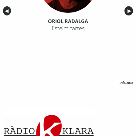
Anterior
◀︎
Sig
▶︎
ORIOL RADALGA
Esteim fartes
Publicitat