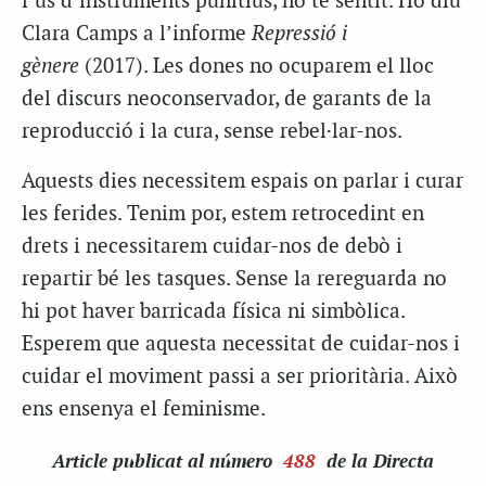
l’ús d’instruments punitius, no té sentit. Ho diu
Clara Camps a l’informe
Repressió i
gènere
(2017). Les dones no ocuparem el lloc
del discurs neoconservador, de garants de la
reproducció i la cura, sense rebel·lar-nos.
Aquests dies necessitem espais on parlar i curar
les ferides. Tenim por, estem retrocedint en
drets i necessitarem cuidar-nos de debò i
repartir bé les tasques. Sense la rereguarda no
hi pot haver barricada física ni simbòlica.
Esperem que aquesta necessitat de cuidar-nos i
cuidar el moviment passi a ser prioritària. Això
ens ensenya el feminisme.
Article
publicat al número
488
de la Directa