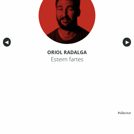
Anterior
◀︎
Sig
▶︎
ORIOL RADALGA
Esteim fartes
Publicitat