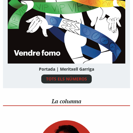
Portada | Meritxell Garriga
TOTS ELS NÚMEROS
La columna