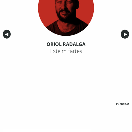
Anterior
◀︎
Sig
▶︎
ORIOL RADALGA
Esteim fartes
Publicitat