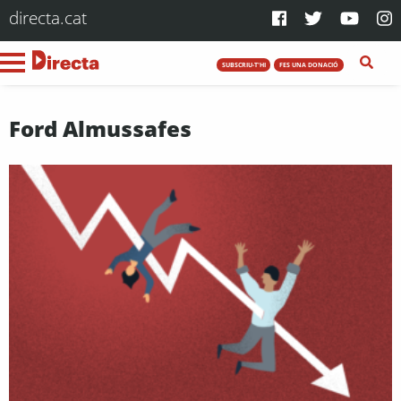
directa.cat
SUBSCRIU-T'HI
FES UNA DONACIÓ
Ford Almussafes