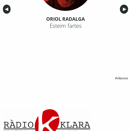
Anterior
◀︎
Sig
▶︎
ORIOL RADALGA
Esteim fartes
Publicitat